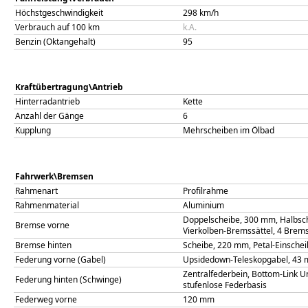
Höchstgeschwindigkeit
298
km/h
Verbrauch auf 100 km
k.A.
Benzin (Oktangehalt)
95
Kraftübertragung\Antrieb
Hinterradantrieb
Kette
Anzahl der Gänge
6
Kupplung
Mehrscheiben im Ölbad
Fahrwerk\Bremsen
Rahmenart
Profilrahme
Rahmenmaterial
Aluminium
Doppelscheibe, 300 mm, Halbsch
Bremse vorne
Vierkolben-Bremssättel, 4 Brem
Bremse hinten
Scheibe, 220 mm, Petal-Einsche
Federung vorne (Gabel)
Upsidedown-Teleskopgabel, 43 m
Zentralfederbein, Bottom-Link U
Federung hinten (Schwinge)
stufenlose Federbasis
Federweg vorne
120
mm