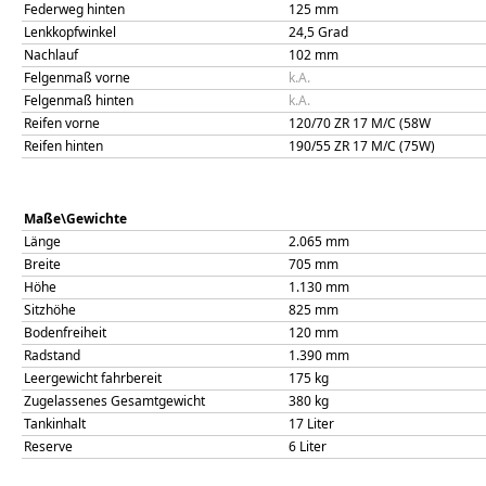
Federweg hinten
125
mm
Lenkkopfwinkel
24,5
Grad
Nachlauf
102
mm
Felgenmaß vorne
k.A.
Felgenmaß hinten
k.A.
Reifen vorne
120/70 ZR 17 M/C (58W
Reifen hinten
190/55 ZR 17 M/C (75W)
Maße\Gewichte
Länge
2.065
mm
Breite
705
mm
Höhe
1.130
mm
Sitzhöhe
825
mm
Bodenfreiheit
120
mm
Radstand
1.390
mm
Leergewicht fahrbereit
175
kg
Zugelassenes Gesamtgewicht
380
kg
Tankinhalt
17
Liter
Reserve
6
Liter