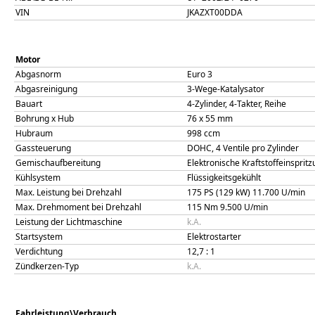
VIN
JKAZXT00DDA
Motor
Abgasnorm
Euro 3
Abgasreinigung
3-Wege-Katalysator
Bauart
4-Zylinder, 4-Takter, Reihe
Bohrung x Hub
76
x
55
mm
Hubraum
998
ccm
Gassteuerung
DOHC, 4 Ventile pro Zylinder
Gemischaufbereitung
Elektronische Kraftstoffeinspri
Kühlsystem
Flüssigkeitsgekühlt
Max. Leistung bei Drehzahl
175 PS (129 kW)
11.700
U/min
Max. Drehmoment bei Drehzahl
115
Nm
9.500
U/min
Leistung der Lichtmaschine
k.A.
Startsystem
Elektrostarter
Verdichtung
12,7
: 1
Zündkerzen-Typ
k.A.
Fahrleistung\Verbrauch