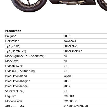
Produktion
Baujahr
2006
Hersteller
Kawasaki
Typ (2ri.de)
Superbike
Typ (Hersteller)
Supersportler
Modellgruppe (z.B. Sportster)
ZX
Modelltyp
ZX
UVP ab Werk
k.A.
UVP inkl. Überführung
k.A.
Produktionsland
Japan
Produktionsbeginn
2006
Produktionsende
2007
Stückzahl (ca.)
k.A.
Fzg.-Typ
ZXT00D
Modell-Code
ZX1000D6F
ABE\EG-BE-Nr.
e1*2002/24*0270