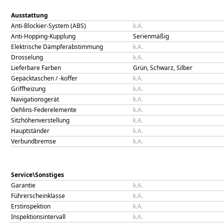
Ausstattung
Anti-Blockier-System (ABS)
k.A.
Anti-Hopping-Kupplung
Serienmäßig
Elektrische Dämpferabstimmung
k.A.
Drosselung
k.A.
Lieferbare Farben
Grün, Schwarz, Silber
Gepäcktaschen / -koffer
k.A.
Griffheizung
k.A.
Navigationsgerät
k.A.
Oehlins-Federelemente
k.A.
Sitzhöhenverstellung
k.A.
Hauptständer
k.A.
Verbundbremse
k.A.
Service\Sonstiges
Garantie
k.A.
Führerscheinklasse
k.A.
Erstinspektion
k.A.
Inspektionsintervall
k.A.