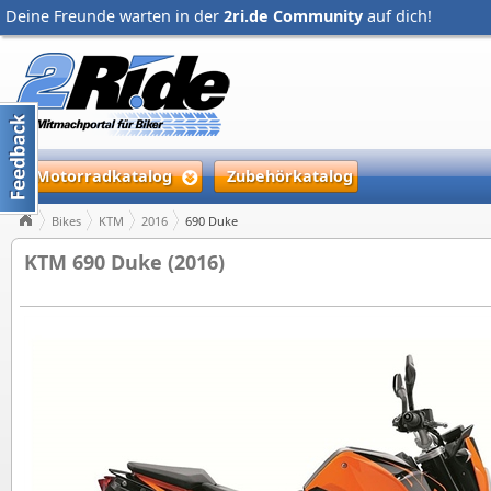
Deine Freunde warten in der
2ri.de Community
auf dich!
Motorradkatalog
Zubehörkatalog
Bikes
KTM
2016
690 Duke
KTM 690 Duke (2016)