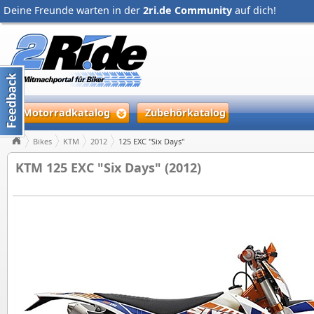
Deine Freunde warten in der
2ri.de Community
auf dich!
Motorradkatalog
Zubehörkatalog
Bikes
KTM
2012
125 EXC "Six Days"
KTM 125 EXC "Six Days" (2012)