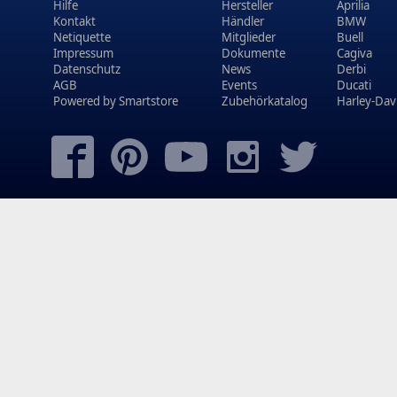
Hilfe
Hersteller
Aprilia
Kontakt
Händler
BMW
Netiquette
Mitglieder
Buell
Impressum
Dokumente
Cagiva
Datenschutz
News
Derbi
AGB
Events
Ducati
Powered by
Smartstore
Zubehörkatalog
Harley-Dav