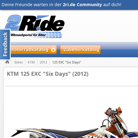
Deine Freunde warten in der
2ri.de Community
auf dich!
Motorradkatalog
Zubehörkatalog
Bikes
KTM
2012
125 EXC "Six Days"
KTM 125 EXC "Six Days" (2012)