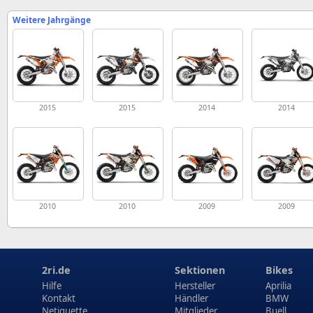
Weitere Jahrgänge
2015
2015
2014
2014
2010
2010
2009
2009
2ri.de
Sektionen
Bikes
Hilfe
Hersteller
Aprilia
Kontakt
Händler
BMW
Netiquette
Mitglieder
Buell