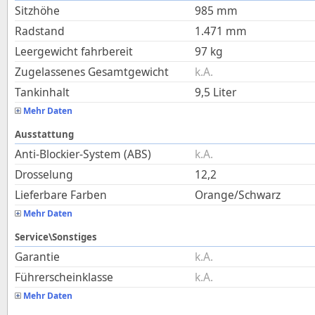
Sitzhöhe
985
mm
Radstand
1.471
mm
Leergewicht fahrbereit
97
kg
Zugelassenes Gesamtgewicht
k.A.
Tankinhalt
9,5
Liter
Mehr Daten
Ausstattung
Anti-Blockier-System (ABS)
k.A.
Drosselung
12,2
Lieferbare Farben
Orange/Schwarz
Mehr Daten
Service\Sonstiges
Garantie
k.A.
Führerscheinklasse
k.A.
Mehr Daten