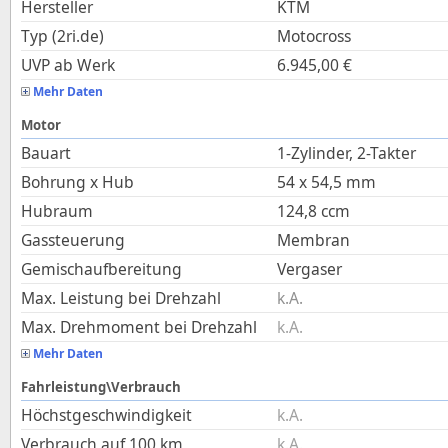
Hersteller
KTM
Typ (2ri.de)
Motocross
UVP ab Werk
6.945,00
€
Mehr Daten
Motor
Bauart
1-Zylinder, 2-Takter
Bohrung x Hub
54
x
54,5
mm
Hubraum
124,8
ccm
Gassteuerung
Membran
Gemischaufbereitung
Vergaser
Max. Leistung bei Drehzahl
k.A.
Max. Drehmoment bei Drehzahl
k.A.
Mehr Daten
Fahrleistung\Verbrauch
Höchstgeschwindigkeit
k.A.
Verbrauch auf 100 km
k.A.