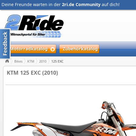
Deine Freunde warten in der
2ri.de Community
auf dich!
Motorradkatalog
Zubehörkatalog
Bikes
KTM
2010
125 EXC
KTM 125 EXC (2010)