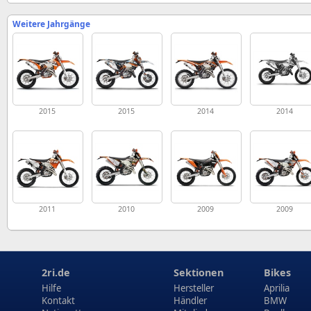
Weitere Jahrgänge
2015
2015
2014
2014
2011
2010
2009
2009
2ri.de
Sektionen
Bikes
Hilfe
Hersteller
Aprilia
Kontakt
Händler
BMW