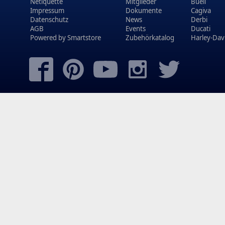
Netiquette
Mitglieder
Buell
Impressum
Dokumente
Cagiva
Datenschutz
News
Derbi
AGB
Events
Ducati
Powered by
Smartstore
Zubehörkatalog
Harley-Dav