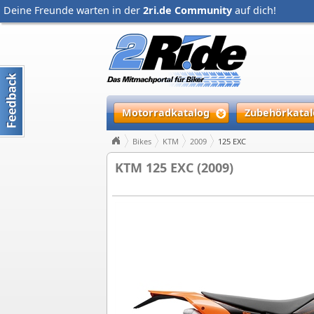
Deine Freunde warten in der
2ri.de Community
auf dich!
Motorradkatalog
Zubehörkatal
Bikes
KTM
2009
125 EXC
KTM 125 EXC (2009)