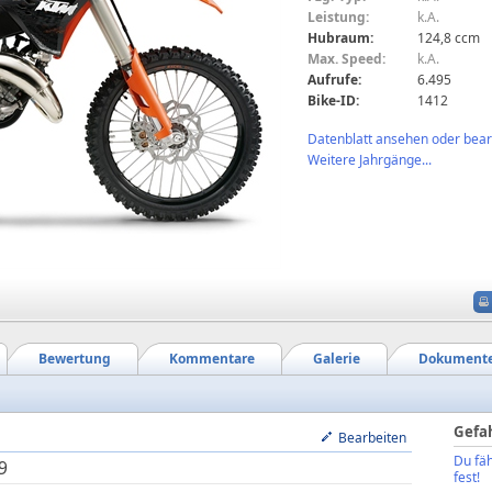
Leistung:
k.A.
Hubraum:
124,8 ccm
Max. Speed:
k.A.
Aufrufe:
6.495
Bike-ID:
1412
Datenblatt ansehen oder bearb
Weitere Jahrgänge...
Bewertung
Kommentare
Galerie
Dokument
Gefa
Bearbeiten
Du fäh
9
fest!