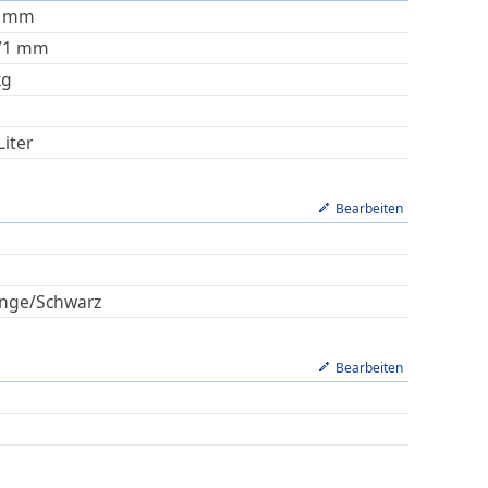
mm
71
mm
kg
Liter
Bearbeiten
nge/Schwarz
Bearbeiten