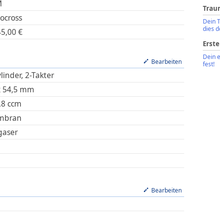
M
Trau
ocross
Dein 
dies d
45,00
€
Erste
Dein 
Bearbeiten
fest!
linder, 2-Takter
x
54,5
mm
,8
ccm
mbran
gaser
Bearbeiten