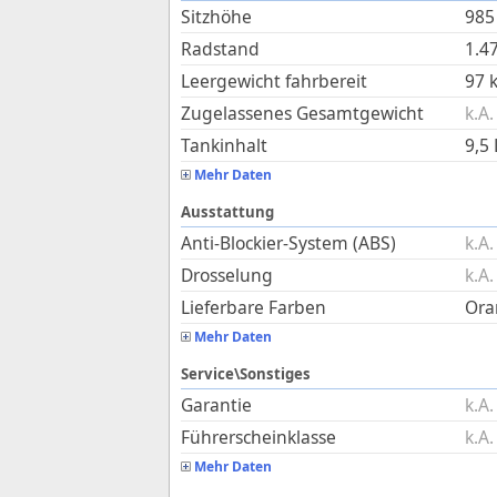
Sitzhöhe
985
Radstand
1.4
Leergewicht fahrbereit
97
Zugelassenes Gesamtgewicht
k.A.
Tankinhalt
9,5
Mehr Daten
Ausstattung
Anti-Blockier-System (ABS)
k.A.
Drosselung
k.A.
Lieferbare Farben
Ora
Mehr Daten
Service\Sonstiges
Garantie
k.A.
Führerscheinklasse
k.A.
Mehr Daten