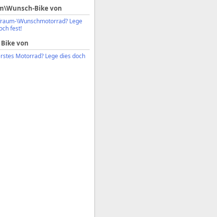
m\Wunsch-Bike von
Traum-\Wunschmotorrad? Lege
och fest!
 Bike von
erstes Motorrad? Lege dies doch