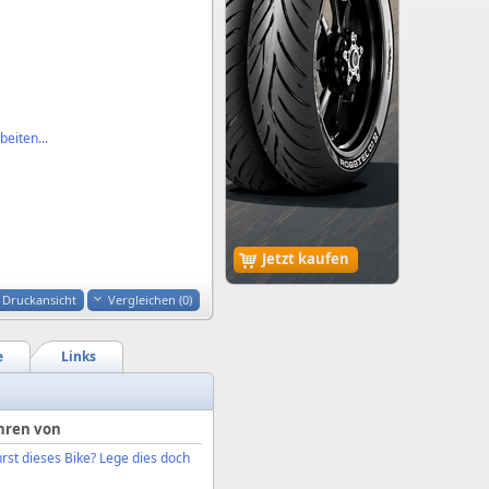
eiten...
Jetzt kaufen
Druckansicht
Vergleichen (
0
)
e
Links
hren von
rst dieses Bike? Lege dies doch