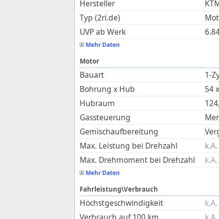
Hersteller
KT
Typ (2ri.de)
Mot
UVP ab Werk
6.8
Mehr Daten
Motor
Bauart
1-Zy
Bohrung x Hub
54
Hubraum
124
Gassteuerung
Me
Gemischaufbereitung
Ver
Max. Leistung bei Drehzahl
k.A.
Max. Drehmoment bei Drehzahl
k.A.
Mehr Daten
Fahrleistung\Verbrauch
Höchstgeschwindigkeit
k.A.
Verbrauch auf 100 km
k.A.