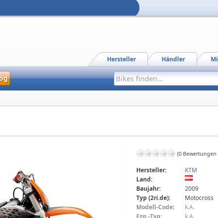
Hersteller
Händler
Mi
og
(0 Bewertungen
Hersteller:
KTM
Land:
Baujahr:
2009
Typ (2ri.de):
Motocross
Modell-Code
:
k.A.
Fzg.-Typ:
k.A.