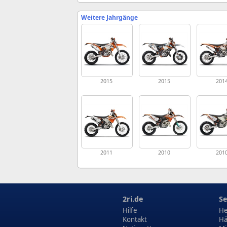
Weitere Jahrgänge
2015
2015
201
2011
2010
201
2ri.de
Se
Hilfe
He
Kontakt
Hä