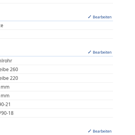
Bearbeiten
te
Bearbeiten
hlrohr
eibe 260
eibe 220
mm
mm
90-21
/90-18
Bearbeiten