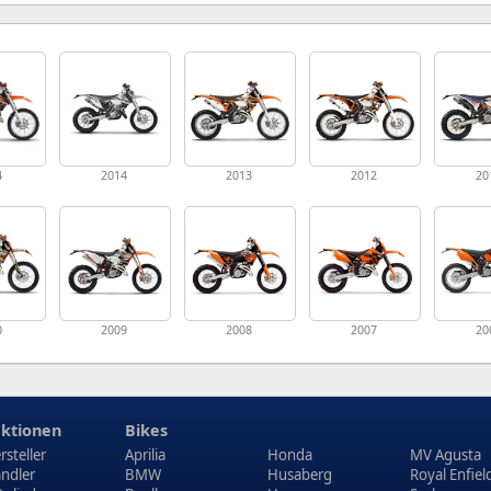
4
2014
2013
2012
20
0
2009
2008
2007
20
ktionen
Bikes
rsteller
Aprilia
Honda
MV Agusta
ndler
BMW
Husaberg
Royal Enfiel