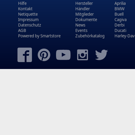
Hilfe
Hersteller
Aprilia
Kontakt
Händler
BMW
Netiquette
Mitglieder
Buell
Impressum
Dokumente
Cagiva
Datenschutz
News
Derbi
AGB
Events
Ducati
Powered by
Smartstore
Zubehörkatalog
Harley-Dav