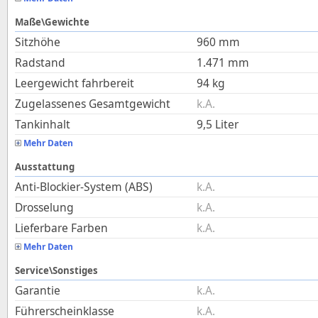
Maße\Gewichte
Sitzhöhe
960
mm
Radstand
1.471
mm
Leergewicht fahrbereit
94
kg
Zugelassenes Gesamtgewicht
k.A.
Tankinhalt
9,5
Liter
Mehr Daten
Ausstattung
Anti-Blockier-System (ABS)
k.A.
Drosselung
k.A.
Lieferbare Farben
k.A.
Mehr Daten
Service\Sonstiges
Garantie
k.A.
Führerscheinklasse
k.A.