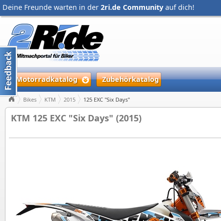
Deine Freunde warten in der
2ri.de Community
auf dich!
Motorradkatalog
Zubehörkatalog
Bikes
KTM
2015
125 EXC "Six Days"
KTM 125 EXC "Six Days" (2015)