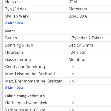
Hersteller
KTM
Typ (2ri.de)
Motocross
UVP ab Werk
8.045,00
€
Mehr Daten
Motor
Bauart
1-Zylinder, 2-Takter
Bohrung x Hub
54
x
54,5
mm
Hubraum
124,8
ccm
Gassteuerung
Membran
Gemischaufbereitung
k.A.
Max. Leistung bei Drehzahl
k.A.
Max. Drehmoment bei Drehzahl
k.A.
Mehr Daten
Fahrleistung\Verbrauch
Höchstgeschwindigkeit
k.A.
Verbrauch auf 100 km
k.A.