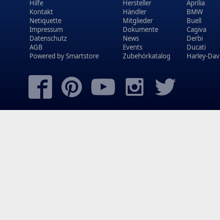
Hilfe
Hersteller
Aprilia
Kontakt
Händler
BMW
Netiquette
Mitglieder
Buell
Impressum
Dokumente
Cagiva
Datenschutz
News
Derbi
AGB
Events
Ducati
Powered by
Smartstore
Zubehörkatalog
Harley-Dav