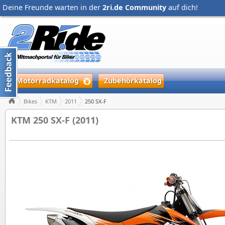
Deine Freunde warten in der
2ri.de Community
auf dich!
Motorradkatalog
Zubehörkatalog
Bikes
KTM
2011
250 SX-F
KTM 250 SX-F (2011)