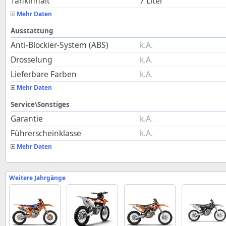
Tankinhalt
7
Liter
Mehr Daten
Ausstattung
Anti-Blockier-System (ABS)
k.A.
Drosselung
k.A.
Lieferbare Farben
k.A.
Mehr Daten
Service\Sonstiges
Garantie
k.A.
Führerscheinklasse
k.A.
Mehr Daten
Weitere Jahrgänge