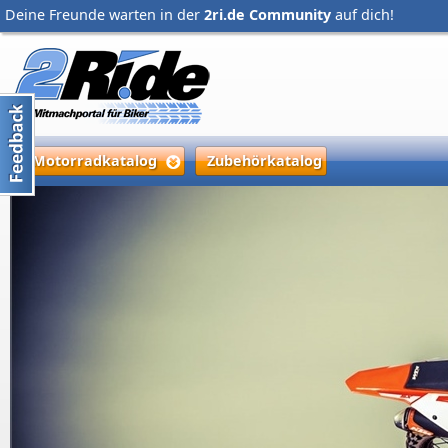
Deine Freunde warten in der
2ri.de Community
auf dich!
Motorradkatalog
Zubehörkatalog