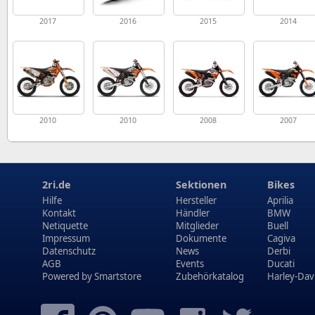
2017
2016
2015
2014
2010
2010
2008
2007
2ri.de
Sektionen
Bikes
Hilfe
Hersteller
Aprilia
Kontakt
Händler
BMW
Netiquette
Mitglieder
Buell
Impressum
Dokumente
Cagiva
Datenschutz
News
Derbi
AGB
Events
Ducati
Powered by
Smartstore
Zubehörkatalog
Harley-Dav