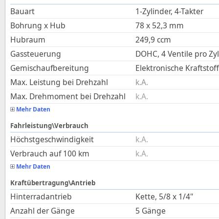
Bauart
1-Zylinder, 4-Takter
Bohrung x Hub
78
x
52,3
mm
Hubraum
249,9
ccm
Gassteuerung
DOHC, 4 Ventile pro Zy
Gemischaufbereitung
Elektronische Kraftstof
Max. Leistung bei Drehzahl
k.A.
Max. Drehmoment bei Drehzahl
k.A.
Mehr Daten
Fahrleistung\Verbrauch
Höchstgeschwindigkeit
k.A.
Verbrauch auf 100 km
k.A.
Mehr Daten
Kraftübertragung\Antrieb
Hinterradantrieb
Kette, 5/8 x 1/4"
Anzahl der Gänge
5 Gänge