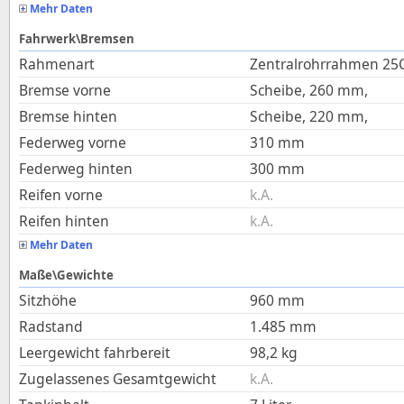
Mehr Daten
Fahrwerk\Bremsen
Rahmenart
Zentralrohrrahmen 25
Bremse vorne
Scheibe, 260 mm,
Bremse hinten
Scheibe, 220 mm,
Federweg vorne
310
mm
Federweg hinten
300
mm
Reifen vorne
k.A.
Reifen hinten
k.A.
Mehr Daten
Maße\Gewichte
Sitzhöhe
960
mm
Radstand
1.485
mm
Leergewicht fahrbereit
98,2
kg
Zugelassenes Gesamtgewicht
k.A.