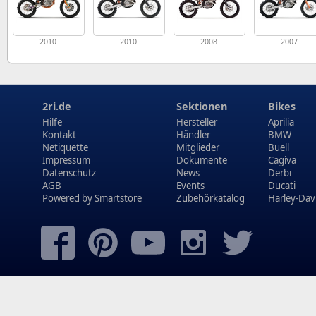
2010
2010
2008
2007
2ri.de
Sektionen
Bikes
Hilfe
Hersteller
Aprilia
Kontakt
Händler
BMW
Netiquette
Mitglieder
Buell
Impressum
Dokumente
Cagiva
Datenschutz
News
Derbi
AGB
Events
Ducati
Powered by
Smartstore
Zubehörkatalog
Harley-Dav