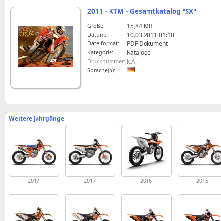
2011 - KTM - Gesamtkatalog "SX"
Größe:
15,84 MB
Datum:
10.03.2011 01:10
Dateiformat:
PDF Dokument
Kategorie:
Kataloge
Drucknummer:
k.A.
Sprache(n):
Weitere Jahrgänge
2017
2017
2016
2015