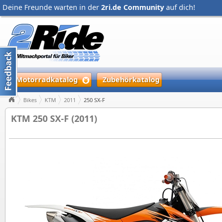
Deine Freunde warten in der
2ri.de Community
auf dich!
Motorradkatalog
Zubehörkatalog
Bikes
KTM
2011
250 SX-F
KTM 250 SX-F (2011)