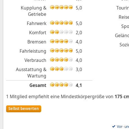
Kupplung &
5,0
Touri
Getriebe
Reis
Fahrwerk
5,0
Spo
Komfort
2,0
Gelän
Bremsen
4,0
Sozi
Fahrleistung
5,0
Verbrauch
4,0
Ausstattung &
3,0
Wartung
Gesamt
4,1
1 Mitglied empfiehlt eine Mindestkörpergröße von
175 c
Selbst bewerten
Vor- un