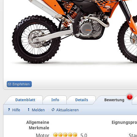
Empfehlen
1
Datenblatt
Info
Details
Bewertung
Hilfe
Melden
Aktualisieren
Allgemeine
Eignungsprof
Merkmale
Motor
5,0
Sta