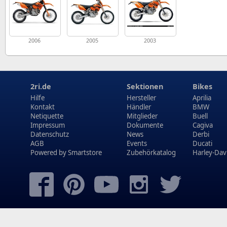
2006
2005
2003
2ri.de
Sektionen
Bikes
Hilfe
Hersteller
Aprilia
Kontakt
Händler
BMW
Netiquette
Mitglieder
Buell
Impressum
Dokumente
Cagiva
Datenschutz
News
Derbi
AGB
Events
Ducati
Powered by
Smartstore
Zubehörkatalog
Harley-Dav