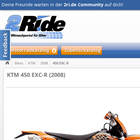
Deine Freunde warten in der
2ri.de Community
auf dich!
Motorradkatalog
Zubehörkatalog
Bikes
KTM
2008
450 EXC-R
KTM 450 EXC-R (2008)