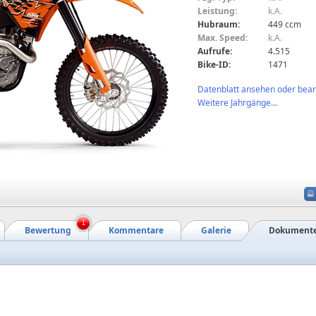
Leistung:
k.A.
Hubraum:
449 ccm
Max. Speed:
k.A.
Aufrufe:
4.515
Bike-ID:
1471
Datenblatt ansehen oder bearb
Weitere Jahrgänge...
1
Bewertung
Kommentare
Galerie
Dokument