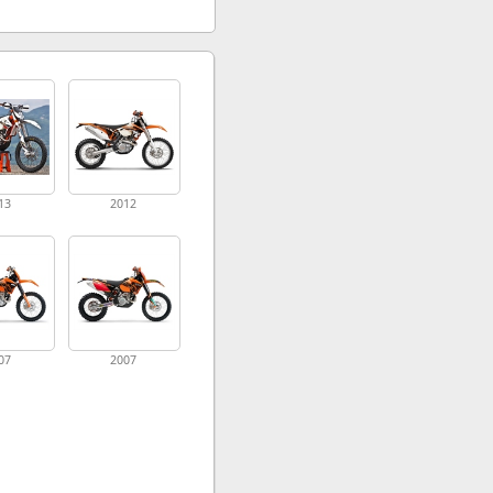
13
2012
07
2007