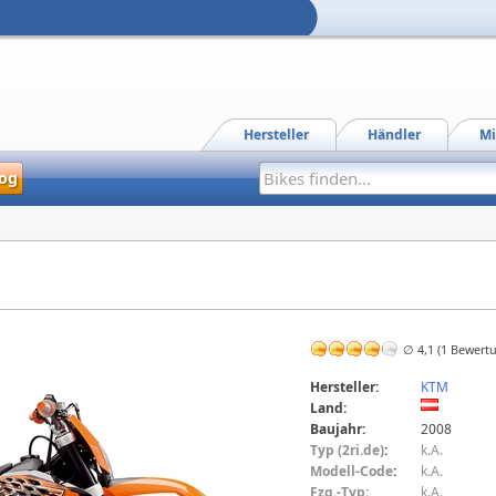
Hersteller
Händler
Mi
og
∅ 4,1 (1 Bewert
Hersteller:
KTM
Land:
Baujahr:
2008
Typ (2ri.de)
:
k.A.
Modell-Code
:
k.A.
Fzg.-Typ:
k.A.