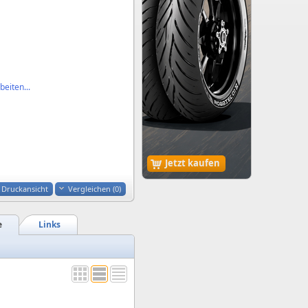
eiten...
Jetzt kaufen
Druckansicht
Vergleichen (
0
)
e
Links