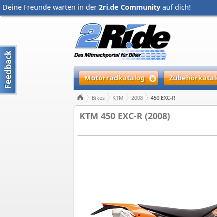
Deine Freunde warten in der
2ri.de Community
auf dich!
Motorradkatalog
Zubehörkatal
Bikes
KTM
2008
450 EXC-R
KTM 450 EXC-R (2008)