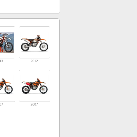
13
2012
07
2007