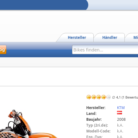
Hersteller
Händler
Mi
og
∅ 4,1 (1 Bewert
Hersteller:
KTM
Land:
Baujahr:
2008
Typ (2ri.de)
:
k.A.
Modell-Code
:
k.A.
Fzg.-Typ:
k.A.