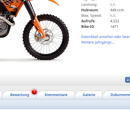
Leistung:
k.A.
Hubraum:
449 ccm
Max. Speed:
k.A.
Aufrufe:
4.522
Bike-ID:
1471
Datenblatt ansehen oder bearb
Weitere Jahrgänge...
1
Bewertung
Kommentare
Galerie
Dokument