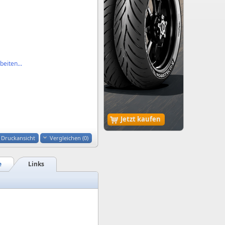
eiten...
Jetzt kaufen
Druckansicht
Vergleichen (
0
)
e
Links