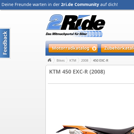
Deine Freunde warten in der
2ri.de Community
auf dich!
Motorradkatalog
Zubehörkatal
Bikes
KTM
2008
450 EXC-R
KTM 450 EXC-R (2008)