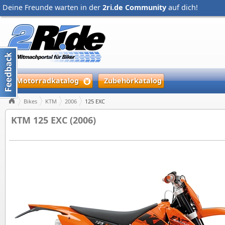
Deine Freunde warten in der
2ri.de Community
auf dich!
Motorradkatalog
Zubehörkatalog
Bikes
KTM
2006
125 EXC
KTM 125 EXC (2006)