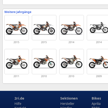
Weitere Jahrgänge
2015
2015
2014
2014
2011
2010
2010
2009
2ri.de
Sektionen
Bikes
Hilfe
Hersteller
Aprilia
Kontakt
Händler
BMW