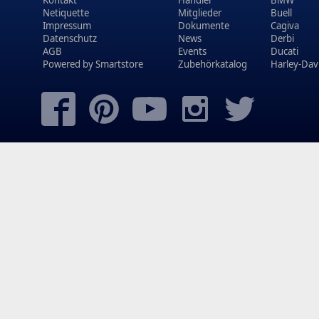
Netiquette
Mitglieder
Buell
Impressum
Dokumente
Cagiva
Datenschutz
News
Derbi
AGB
Events
Ducati
Powered by
Smartstore
Zubehörkatalog
Harley-Dav