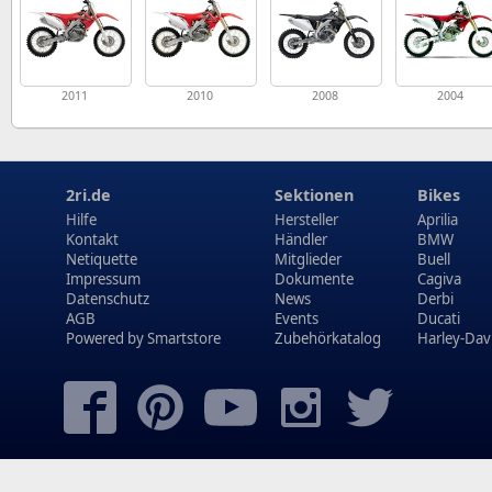
2011
2010
2008
2004
2ri.de
Sektionen
Bikes
Hilfe
Hersteller
Aprilia
Kontakt
Händler
BMW
Netiquette
Mitglieder
Buell
Impressum
Dokumente
Cagiva
Datenschutz
News
Derbi
AGB
Events
Ducati
Powered by
Smartstore
Zubehörkatalog
Harley-Dav