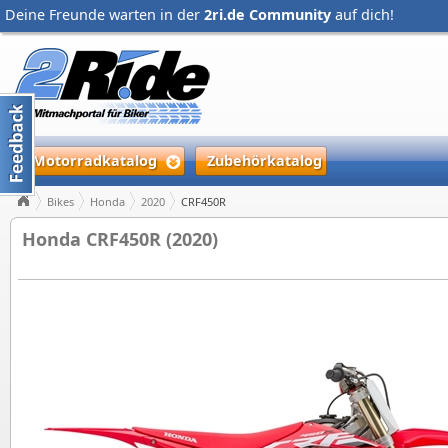
Deine Freunde warten in der
2ri.de Community
auf dich!
Motorradkatalog
Zubehörkatalog
Bikes
Honda
2020
CRF450R
Honda CRF450R (2020)