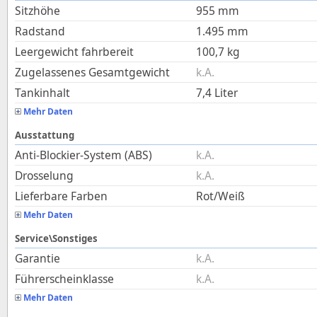
Sitzhöhe
955
mm
Radstand
1.495
mm
Leergewicht fahrbereit
100,7
kg
Zugelassenes Gesamtgewicht
k.A.
Tankinhalt
7,4
Liter
Mehr Daten
Ausstattung
Anti-Blockier-System (ABS)
k.A.
Drosselung
k.A.
Lieferbare Farben
Rot/Weiß
Mehr Daten
Service\Sonstiges
Garantie
k.A.
Führerscheinklasse
k.A.
Mehr Daten