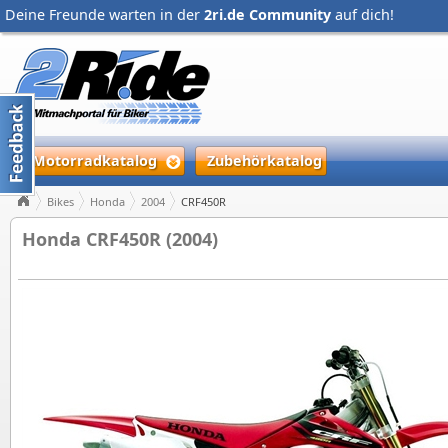
Deine Freunde warten in der
2ri.de Community
auf dich!
Motorradkatalog
Zubehörkatalog
Bikes
Honda
2004
CRF450R
Honda CRF450R (2004)