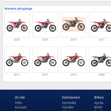
Weitere Jahrgänge
2020
2019
2018
2017
2012
2011
2010
2008
2ri.de
Sektionen
Bikes
Hilfe
Hersteller
Aprilia
Kontakt
Händler
BMW