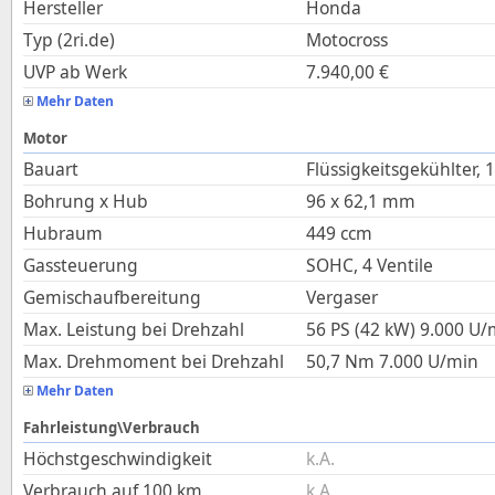
Hersteller
Honda
Typ (2ri.de)
Motocross
UVP ab Werk
7.940,00
€
Mehr Daten
Motor
Bauart
Flüssigkeitsgekühlter, 
Bohrung x Hub
96
x
62,1
mm
Hubraum
449
ccm
Gassteuerung
SOHC, 4 Ventile
Gemischaufbereitung
Vergaser
Max. Leistung bei Drehzahl
56 PS (42 kW)
9.000
U/
Max. Drehmoment bei Drehzahl
50,7
Nm
7.000
U/min
Mehr Daten
Fahrleistung\Verbrauch
Höchstgeschwindigkeit
k.A.
Verbrauch auf 100 km
k.A.