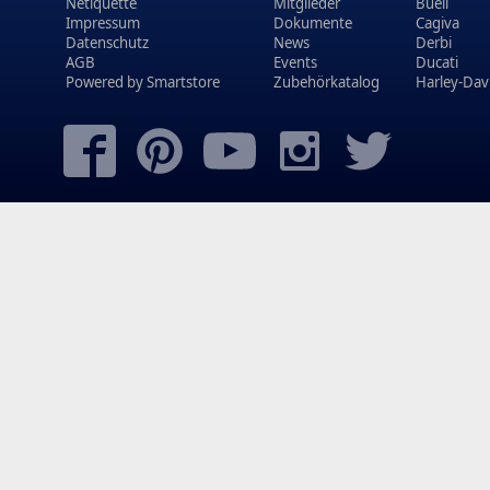
Netiquette
Mitglieder
Buell
Impressum
Dokumente
Cagiva
Datenschutz
News
Derbi
AGB
Events
Ducati
Powered by
Smartstore
Zubehörkatalog
Harley-Dav