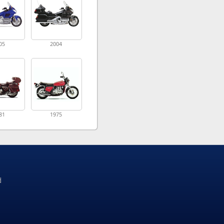
05
2004
81
1975
d