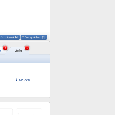
Druckansicht
Vergleichen (
0
)
2
1
e
Links
Melden