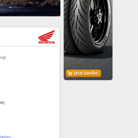
ung)
Jetzt kaufen
kW)
eiten...