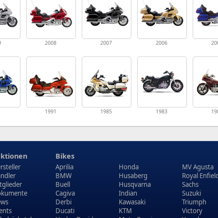
9
2008
2007
2006
20
1
1991
1985
1983
19
ktionen
Bikes
rsteller
Aprilia
Honda
MV Agusta
ndler
BMW
Husaberg
Royal Enfiel
tglieder
Buell
Husqvarna
Sachs
kumente
Cagiva
Indian
Suzuki
ews
Derbi
Kawasaki
Triumph
ents
Ducati
KTM
Victory