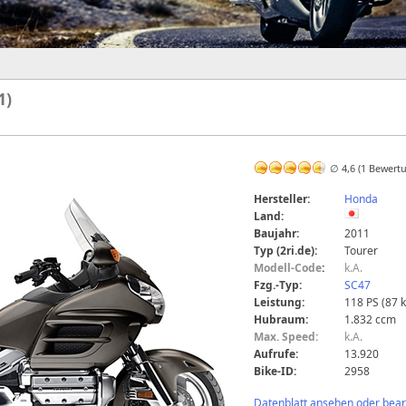
1)
∅ 4,6 (1 Bewert
Hersteller:
Honda
Land:
Baujahr:
2011
Typ (2ri.de):
Tourer
Modell-Code
:
k.A.
Fzg.-Typ:
SC47
Leistung:
118 PS (87 
Hubraum:
1.832 ccm
Max. Speed:
k.A.
Aufrufe:
13.920
Bike-ID:
2958
Datenblatt ansehen oder bearb