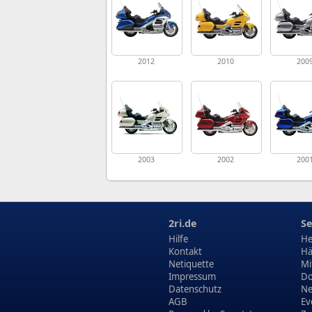
2012
2010
200
2003
2002
200
2ri.de
Se
Hilfe
He
Kontakt
Hä
Netiquette
Mi
Impressum
Do
Datenschutz
N
AGB
Ev