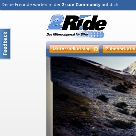
Deine Freunde warten in der
2ri.de Community
auf dich!
Motorradkatalog
Zubehörkatal