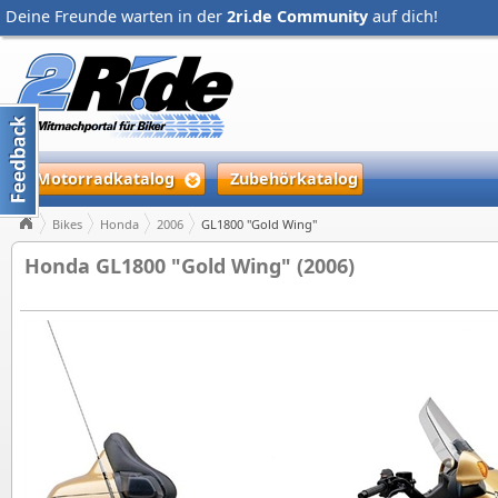
Deine Freunde warten in der
2ri.de Community
auf dich!
Motorradkatalog
Zubehörkatalog
Bikes
Honda
2006
GL1800 "Gold Wing"
Honda GL1800 "Gold Wing" (2006)