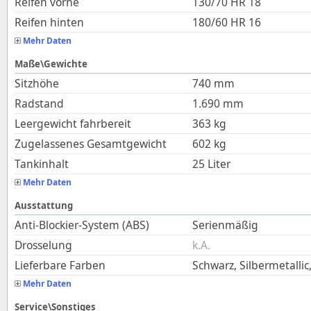
Reifen vorne
130/70 HR 18
Reifen hinten
180/60 HR 16
Mehr Daten
Maße\Gewichte
Sitzhöhe
740
mm
Radstand
1.690
mm
Leergewicht fahrbereit
363
kg
Zugelassenes Gesamtgewicht
602
kg
Tankinhalt
25
Liter
Mehr Daten
Ausstattung
Anti-Blockier-System (ABS)
Serienmäßig
Drosselung
k.A.
Lieferbare Farben
Schwarz, Silbermetallic
Mehr Daten
Service\Sonstiges