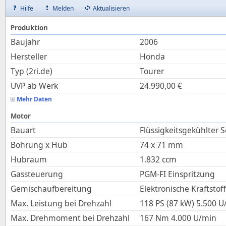
Hilfe
Melden
Aktualisieren
Produktion
Baujahr
2006
Hersteller
Honda
Typ (2ri.de)
Tourer
UVP ab Werk
24.990,00
€
Mehr Daten
Motor
Bauart
Flüssigkeitsgekühlter S
Bohrung x Hub
74
x
71
mm
Hubraum
1.832
ccm
Gassteuerung
PGM-FI Einspritzung
Gemischaufbereitung
Elektronische Kraftstof
Max. Leistung bei Drehzahl
118 PS (87 kW)
5.500
U
Max. Drehmoment bei Drehzahl
167
Nm
4.000
U/min