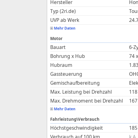
Hersteller
Ho
Typ (2ri.de)
Tou
UVP ab Werk
24.
Mehr Daten
Motor
Bauart
6-Zy
Bohrung x Hub
74
Hubraum
1.8
Gassteuerung
OHC
Gemischaufbereitung
Ele
Max. Leistung bei Drehzahl
118
Max. Drehmoment bei Drehzahl
167
Mehr Daten
Fahrleistung\Verbrauch
Höchstgeschwindigkeit
185
Verbrauch auf 100 km
k.A.