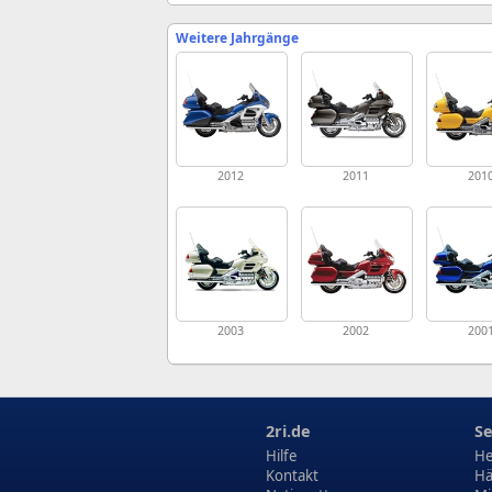
Weitere Jahrgänge
2012
2011
201
2003
2002
200
2ri.de
Se
Hilfe
He
Kontakt
Hä