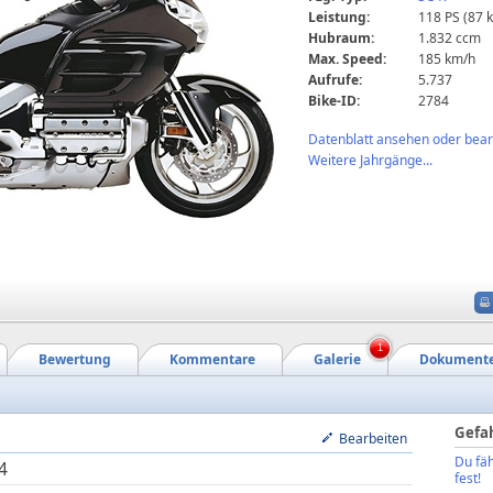
Leistung:
118 PS (87 
Hubraum:
1.832 ccm
Max. Speed:
185 km/h
Aufrufe:
5.737
Bike-ID:
2784
Datenblatt ansehen oder bearb
Weitere Jahrgänge...
1
Bewertung
Kommentare
Galerie
Dokument
Gefa
Bearbeiten
Du fäh
4
fest!