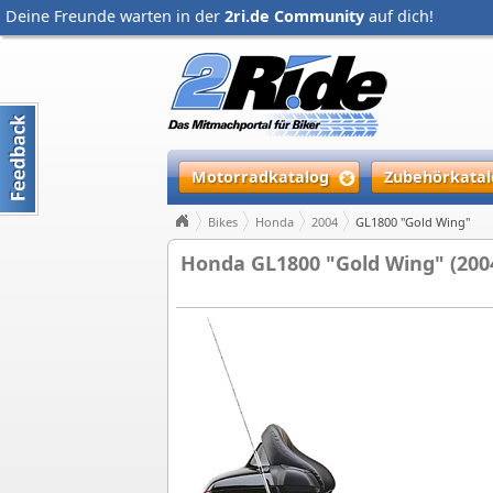
Deine Freunde warten in der
2ri.de Community
auf dich!
Motorradkatalog
Zubehörkatal
Bikes
Honda
2004
GL1800 "Gold Wing"
Honda GL1800 "Gold Wing" (200