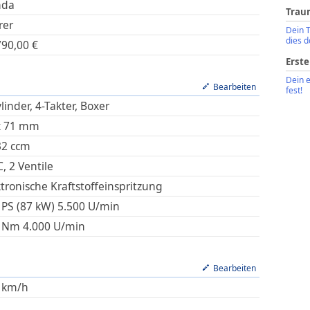
nda
Trau
rer
Dein 
dies d
790,00
€
Erste
Dein 
Bearbeiten
fest!
linder, 4-Takter, Boxer
x
71
mm
32
ccm
, 2 Ventile
ktronische Kraftstoffeinspritzung
 PS (87 kW)
5.500
U/min
Nm
4.000
U/min
Bearbeiten
km/h