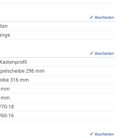
Bearbeiten
dan
änge
Bearbeiten
Kastenprofil
pelscheibe 296 mm
eibe 316 mm
mm
mm
/70-18
/60-16
Bearbeiten