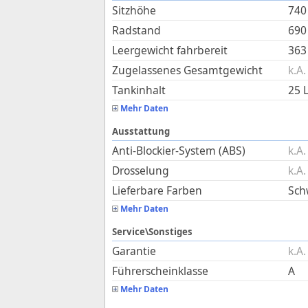
Sitzhöhe
740
Radstand
690
Leergewicht fahrbereit
363
Zugelassenes Gesamtgewicht
k.A.
Tankinhalt
25
L
Mehr Daten
Ausstattung
Anti-Blockier-System (ABS)
k.A.
Drosselung
k.A.
Lieferbare Farben
Schw
Mehr Daten
Service\Sonstiges
Garantie
k.A.
Führerscheinklasse
A
Mehr Daten