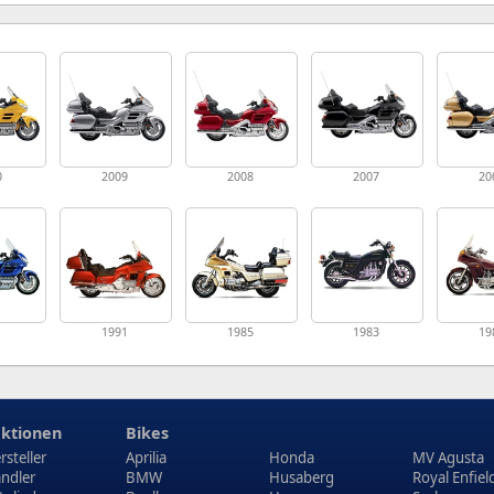
0
2009
2008
2007
20
1
1991
1985
1983
19
ktionen
Bikes
rsteller
Aprilia
Honda
MV Agusta
ndler
BMW
Husaberg
Royal Enfiel