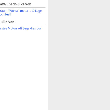
m\Wunsch-Bike von
Traum-\Wunschmotorrad? Lege
och fest!
 Bike von
erstes Motorrad? Lege dies doch