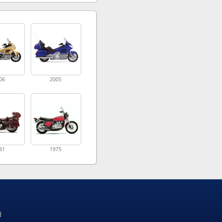
06
2005
81
1975
d