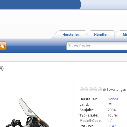
Hersteller
Händler
Mi
og
4)
(0 Bewertungen
Hersteller:
Honda
Land:
Baujahr:
2004
Typ (2ri.de):
Tourer
Modell-Code
:
k.A.
Fzg.-Typ:
SC47