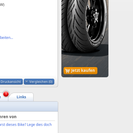
kW)
eiten...
Jetzt kaufen
Druckansicht
Vergleichen (
0
)
9
e
Links
hren von
rst dieses Bike? Lege dies doch