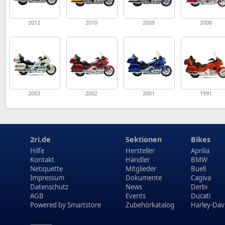
2012
2010
2009
2008
2003
2002
2001
1991
2ri.de
Sektionen
Bikes
Hilfe
Hersteller
Aprilia
Kontakt
Händler
BMW
Netiquette
Mitglieder
Buell
Impressum
Dokumente
Cagiva
Datenschutz
News
Derbi
AGB
Events
Ducati
Powered by
Smartstore
Zubehörkatalog
Harley-Dav