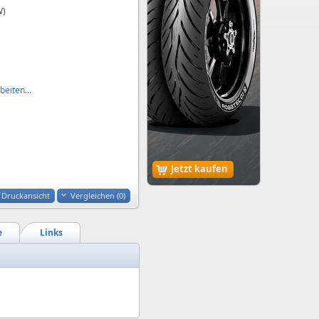
W)
eiten...
Jetzt kaufen
Druckansicht
Vergleichen (
0
)
e
Links