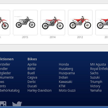
8
2015
2014
2012
20
ktionen
Bikes
rsteller
Aprilia
Honda
MV Agusta
ndler
BMW
Husaberg
Royal Enfiel
tglieder
Buell
Husqvarna
Sachs
kumente
Cagiva
Indian
Suzuki
ews
Derbi
Kawasaki
Triumph
ents
Ducati
KTM
Victory
behörkatalog
Harley-Davidson
Moto Guzzi
Yamaha