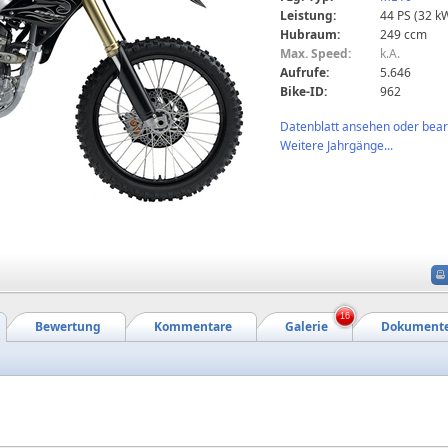
Leistung:
44 PS (32 k
Hubraum:
249 ccm
Max. Speed:
k.A.
Aufrufe:
5.646
Bike-ID:
962
Datenblatt ansehen oder bearb
Weitere Jahrgänge...
16
Bewertung
Kommentare
Galerie
Dokument