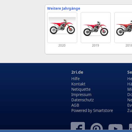
Weitere Jahrgänge
2020
2019
201
2ri.de
Se
Hilfe
He
Kontakt
Hä
Netiquette
Mi
Impressum
Do
Datenschutz
N
AGB
Ev
Powered by
Smartstore
Zu