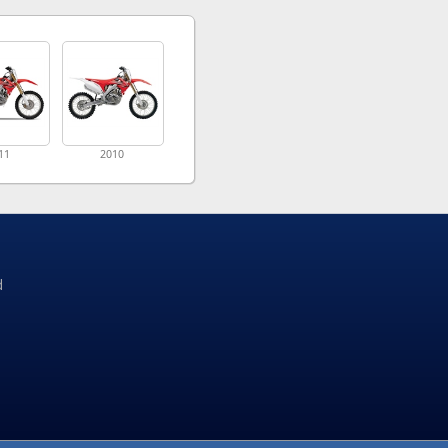
11
2010
d