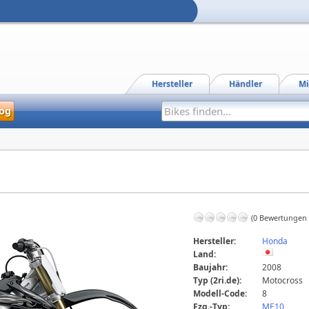
Hersteller
Händler
Mi
og
(0 Bewertungen
Hersteller:
Honda
Land:
Baujahr:
2008
Typ (2ri.de):
Motocross
Modell-Code:
8
Fzg.-Typ:
ME10