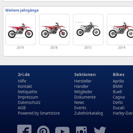
Weitere Jahrgänge
2019
2018
2015
2014
2ri.de
Sektionen
Bikes
Hilfe
Hersteller
Aprilia
Kontakt
Händler
BMW
Netiquette
Mitglieder
Buell
Impressum
Dokumente
Cagiva
Datenschutz
News
Derbi
AGB
Events
Ducati
Powered by
Smartstore
Zubehörkatalog
Harley-Dav