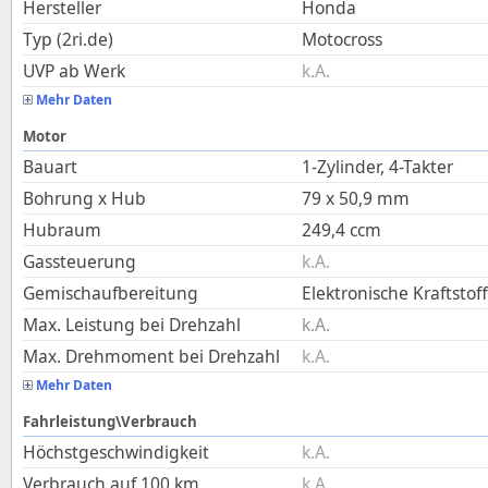
Hersteller
Honda
Typ (2ri.de)
Motocross
UVP ab Werk
k.A.
Mehr Daten
Motor
Bauart
1-Zylinder, 4-Takter
Bohrung x Hub
79
x
50,9
mm
Hubraum
249,4
ccm
Gassteuerung
k.A.
Gemischaufbereitung
Elektronische Kraftstof
Max. Leistung bei Drehzahl
k.A.
Max. Drehmoment bei Drehzahl
k.A.
Mehr Daten
Fahrleistung\Verbrauch
Höchstgeschwindigkeit
k.A.
Verbrauch auf 100 km
k.A.