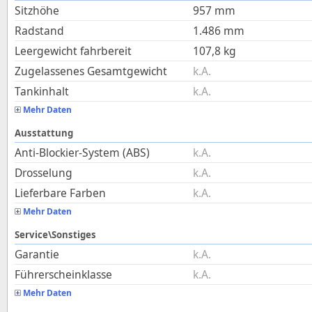
Sitzhöhe
957
mm
Radstand
1.486
mm
Leergewicht fahrbereit
107,8
kg
Zugelassenes Gesamtgewicht
k.A.
Tankinhalt
k.A.
Mehr Daten
Ausstattung
Anti-Blockier-System (ABS)
k.A.
Drosselung
k.A.
Lieferbare Farben
k.A.
Mehr Daten
Service\Sonstiges
Garantie
k.A.
Führerscheinklasse
k.A.
Mehr Daten