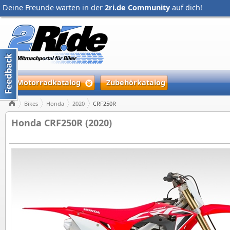
Deine Freunde warten in der
2ri.de Community
auf dich!
Motorradkatalog
Zubehörkatalog
Bikes
Honda
2020
CRF250R
Honda CRF250R (2020)