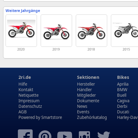
Weitere Jahrgänge
2020
2019
2018
2015
2ri.de
Sektionen
Bikes
Hilfe
Hersteller
Aprilia
Kontakt
Händler
BMW
Netiquette
Mitglieder
Buell
Impressum
Dokumente
Cagiva
Datenschutz
News
Derbi
AGB
Events
Ducati
Powered by
Smartstore
Zubehörkatalog
Harley-Dav