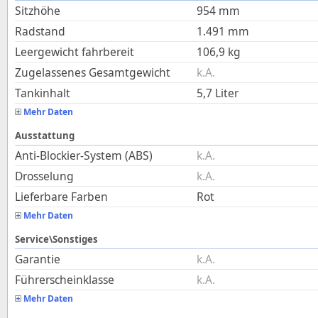
Sitzhöhe
954
mm
Radstand
1.491
mm
Leergewicht fahrbereit
106,9
kg
Zugelassenes Gesamtgewicht
k.A.
Tankinhalt
5,7
Liter
Mehr Daten
Ausstattung
Anti-Blockier-System (ABS)
k.A.
Drosselung
k.A.
Lieferbare Farben
Rot
Mehr Daten
Service\Sonstiges
Garantie
k.A.
Führerscheinklasse
k.A.
Mehr Daten