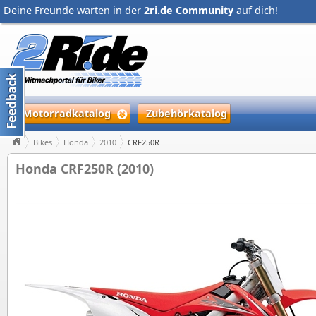
Deine Freunde warten in der
2ri.de Community
auf dich!
Motorradkatalog
Zubehörkatalog
Bikes
Honda
2010
CRF250R
Honda CRF250R (2010)