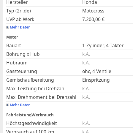
Hersteller
Honda
Typ (2ri.de)
Motocross
UVP ab Werk
7.200,00
€
Mehr Daten
Motor
Bauart
1-Zylinder, 4-Takter
Bohrung x Hub
k.A.
Hubraum
k.A.
Gassteuerung
ohc, 4 Ventile
Gemischaufbereitung
Einspritzung
Max. Leistung bei Drehzahl
k.A.
Max. Drehmoment bei Drehzahl
k.A.
Mehr Daten
Fahrleistung\Verbrauch
Höchstgeschwindigkeit
k.A.
Verbrauch auf 100 km
k.A.