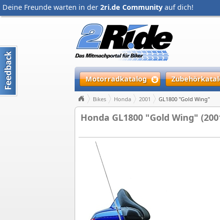
Deine Freunde warten in der
2ri.de Community
auf dich!
Motorradkatalog
Zubehörkatal
Bikes
Honda
2001
GL1800 "Gold Wing"
Honda GL1800 "Gold Wing" (200