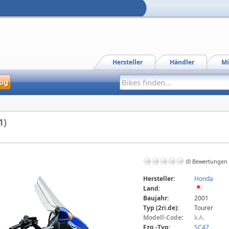
Hersteller
Händler
Mi
og
1)
(0 Bewertungen
Hersteller:
Honda
Land:
Baujahr:
2001
Typ (2ri.de):
Tourer
Modell-Code
:
k.A.
Fzg.-Typ:
SC47