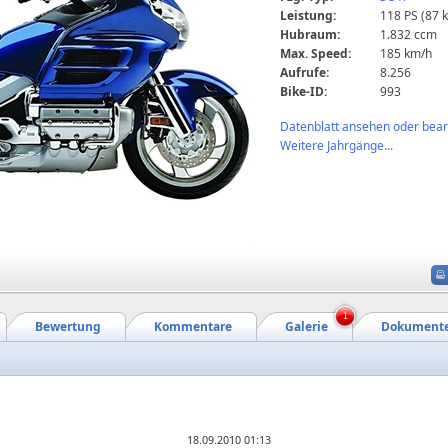
Leistung:
118 PS (87 
Hubraum:
1.832 ccm
Max. Speed:
185 km/h
Aufrufe:
8.256
Bike-ID:
993
Datenblatt ansehen oder bearb
Weitere Jahrgänge...
1
Bewertung
Kommentare
Galerie
Dokument
18.09.2010 01:13