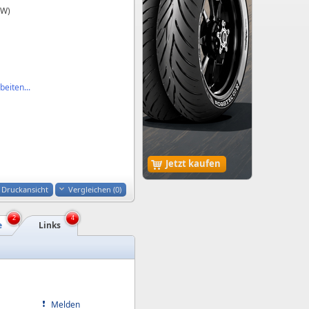
kW)
eiten...
Jetzt kaufen
Druckansicht
Vergleichen (
0
)
2
4
e
Links
Melden