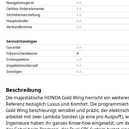
Navigationsgerät
k.A.
Oehlins-Federelemente
k.A.
Sitzhöhenverstellung
k.A.
Hauptständer
k.A.
Verbundbremse
k.A.
Service\Sonstiges
Garantie
k.A.
Führerscheinklasse
A
Erstinspektion
k.A.
Inspektionsintervall
k.A.
Sonstiges
k.A.
Beschreibung
Die majestätische HONDA Gold Wing herrscht ein weiteres
Referenz bezüglich Luxus und Komfort. Die programmierte
Gold Wing beschleunigt sensibel und präzis; der elektri
arbeitet mit zwei Lambda-Sonden (je eine pro Auspuff),
Ingenieure haben ihr ganzes Know-how eingesetzt, um den