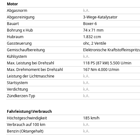
Motor
Abgasnorm
k.A.
Abgasreinigung
3-Wege-Katalysator
Bauart
Boxer-6
Bohrung x Hub
74
x
71
mm
Hubraum
1.832
ccm
Gassteuerung
ohc, 2 Ventile
Gemischaufbereitung
Elektronische Kraftstoffeinsprit
Kühlsystem
k.A.
Max. Leistung bei Drehzahl
118 PS (87 kW)
5.500
U/min
Max. Drehmoment bei Drehzahl
167
Nm
4.000
U/min
Leistung der Lichtmaschine
k.A.
Startsystem
k.A.
Verdichtung
k.A.
Zündkerzen-Typ
k.A.
Fahrleistung\Verbrauch
Höchstgeschwindigkeit
185
km/h
Verbrauch auf 100 km
k.A.
Benzin (Oktangehalt)
k.A.