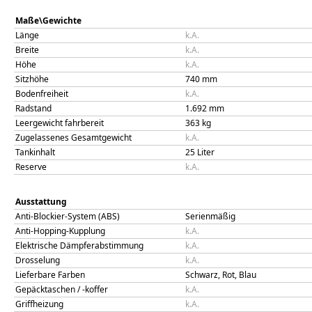
Maße\Gewichte
Länge
k.A.
Breite
k.A.
Höhe
k.A.
Sitzhöhe
740
mm
Bodenfreiheit
k.A.
Radstand
1.692
mm
Leergewicht fahrbereit
363
kg
Zugelassenes Gesamtgewicht
k.A.
Tankinhalt
25
Liter
Reserve
k.A.
Ausstattung
Anti-Blockier-System (ABS)
Serienmäßig
Anti-Hopping-Kupplung
k.A.
Elektrische Dämpferabstimmung
k.A.
Drosselung
k.A.
Lieferbare Farben
Schwarz, Rot, Blau
Gepäcktaschen / -koffer
k.A.
Griffheizung
k.A.