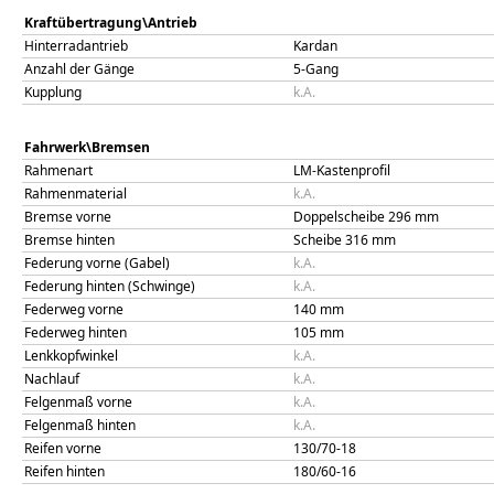
Kraftübertragung\Antrieb
Hinterradantrieb
Kardan
Anzahl der Gänge
5-Gang
Kupplung
k.A.
Fahrwerk\Bremsen
Rahmenart
LM-Kastenprofil
Rahmenmaterial
k.A.
Bremse vorne
Doppelscheibe 296 mm
Bremse hinten
Scheibe 316 mm
Federung vorne (Gabel)
k.A.
Federung hinten (Schwinge)
k.A.
Federweg vorne
140
mm
Federweg hinten
105
mm
Lenkkopfwinkel
k.A.
Nachlauf
k.A.
Felgenmaß vorne
k.A.
Felgenmaß hinten
k.A.
Reifen vorne
130/70-18
Reifen hinten
180/60-16