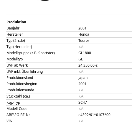
Produktion
Baujahr
2001
Hersteller
Honda
Typ (2ri.de)
Tourer
Typ (Hersteller)
k.A.
Modellgruppe (z.B. Sportster)
GL1800
Modelltyp
GL
UVP ab Werk
24.350,00
€
UVP inkl. Überführung
k.A.
Produktionsland
Japan
Produktionsbeginn
2001
Produktionsende
k.A.
Stückzahl (ca.)
k.A.
Fzg.-Typ
SC47
Modell-Code
k.A.
ABE\EG-BE-Nr.
e4*92/61*0107*00
VIN
k.A.