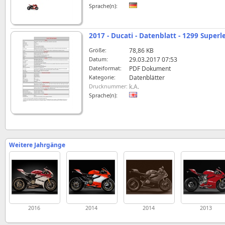
Sprache(n):
2017 - Ducati - Datenblatt - 1299 Super
Größe:
78,86 KB
Datum:
29.03.2017 07:53
Dateiformat:
PDF Dokument
Kategorie:
Datenblätter
Drucknummer:
k.A.
Sprache(n):
Weitere Jahrgänge
2016
2014
2014
2013