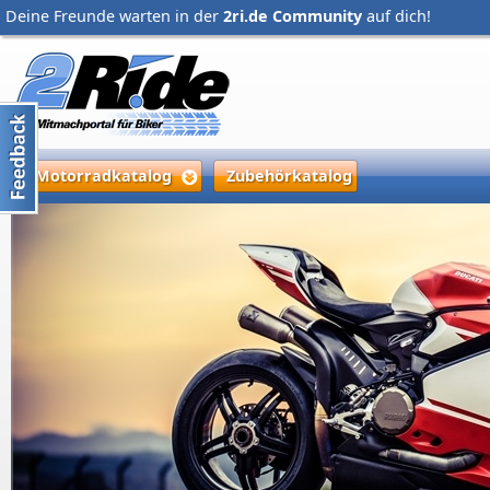
Deine Freunde warten in der
2ri.de Community
auf dich!
Motorradkatalog
Zubehörkatalog