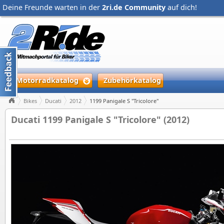
Deine Freunde warten in der
2ri.de Community
auf dich!
Motorradkatalog
Zubehörkatalog
Bikes
Ducati
2012
1199 Panigale S "Tricolore"
Ducati 1199 Panigale S "Tricolore" (2012)