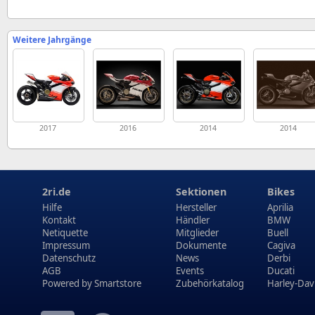
Weitere Jahrgänge
2017
2016
2014
2014
2ri.de
Sektionen
Bikes
Hilfe
Hersteller
Aprilia
Kontakt
Händler
BMW
Netiquette
Mitglieder
Buell
Impressum
Dokumente
Cagiva
Datenschutz
News
Derbi
AGB
Events
Ducati
Powered by
Smartstore
Zubehörkatalog
Harley-Dav