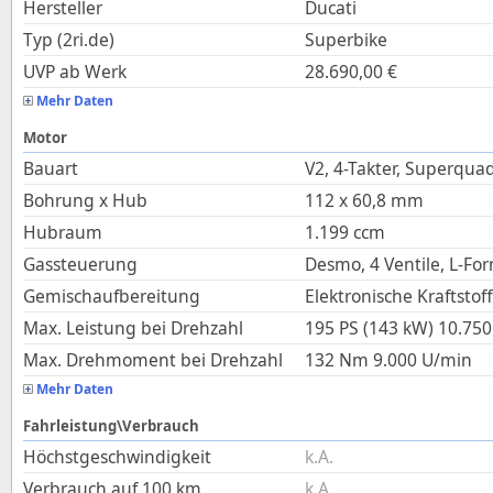
Hersteller
Ducati
Typ (2ri.de)
Superbike
UVP ab Werk
28.690,00
€
Mehr Daten
Motor
Bauart
V2, 4-Takter, Superqua
Bohrung x Hub
112
x
60,8
mm
Hubraum
1.199
ccm
Gassteuerung
Desmo, 4 Ventile, L-Fo
Gemischaufbereitung
Elektronische Kraftstof
Max. Leistung bei Drehzahl
195 PS (143 kW)
10.750
Max. Drehmoment bei Drehzahl
132
Nm
9.000
U/min
Mehr Daten
Fahrleistung\Verbrauch
Höchstgeschwindigkeit
k.A.
Verbrauch auf 100 km
k.A.