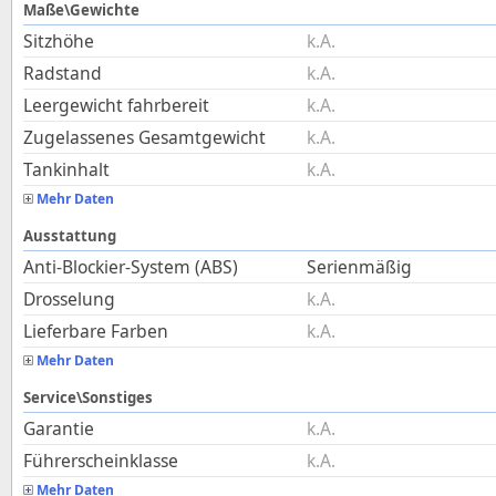
Maße\Gewichte
Sitzhöhe
k.A.
Radstand
k.A.
Leergewicht fahrbereit
k.A.
Zugelassenes Gesamtgewicht
k.A.
Tankinhalt
k.A.
Mehr Daten
Ausstattung
Anti-Blockier-System (ABS)
Serienmäßig
Drosselung
k.A.
Lieferbare Farben
k.A.
Mehr Daten
Service\Sonstiges
Garantie
k.A.
Führerscheinklasse
k.A.
Mehr Daten