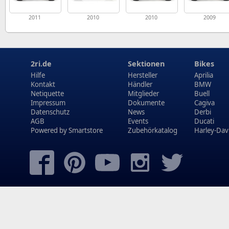
2011
2010
2010
2009
2ri.de
Sektionen
Bikes
Hilfe
Hersteller
Aprilia
Kontakt
Händler
BMW
Netiquette
Mitglieder
Buell
Impressum
Dokumente
Cagiva
Datenschutz
News
Derbi
AGB
Events
Ducati
Powered by
Smartstore
Zubehörkatalog
Harley-Dav