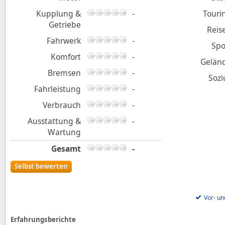
Kupplung &
-
Touri
Getriebe
Reis
Fahrwerk
-
Spo
Komfort
-
Gelän
Bremsen
-
Sozi
Fahrleistung
-
Verbrauch
-
Ausstattung &
-
Wartung
Gesamt
-
Selbst bewerten
Vor- un
Erfahrungsberichte