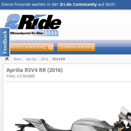
Deine Freunde warten in der
2ri.de Community
auf dich!
Motorradkatalog
Zubehörkatalog
Bikes
Aprilia
2016
RSV4 RR
Aprilia RSV4 RR (2016)
Foto: US Modell