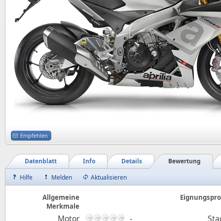
Empfehlen
Datenblatt
Info
Details
Bewertung
Hilfe
Melden
Aktualisieren
Allgemeine
Eignungsprof
Merkmale
Motor
-
Sta