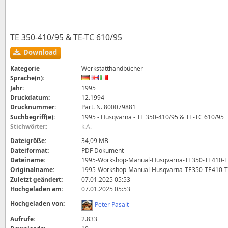
TE 350-410/95 & TE-TC 610/95
Download
Kategorie
Werkstatthandbücher
Sprache(n):
Jahr:
1995
Druckdatum:
12.1994
Drucknummer:
Part. N. 800079881
Suchbegriff(e):
1995 - Husqvarna - TE 350-410/95 & TE-TC 610/95
Stichwörter
:
k.A.
Dateigröße:
34,09 MB
Dateiformat:
PDF Dokument
Dateiname:
1995-Workshop-Manual-Husqvarna-TE350-TE410-T
Originalname:
1995-Workshop-Manual-Husqvarna-TE350-TE410-T
Zuletzt geändert:
07.01.2025 05:53
Hochgeladen am:
07.01.2025 05:53
Hochgeladen von:
Peter Pasalt
Aufrufe:
2.833