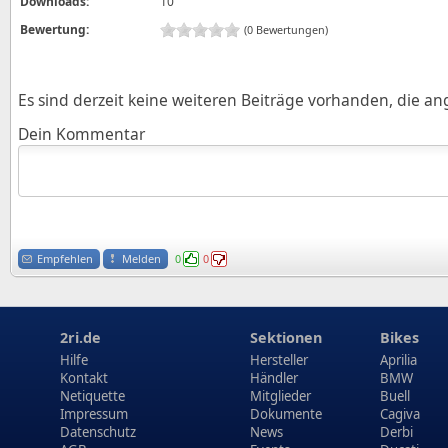
Downloads:
10
Bewertung:
(0 Bewertungen)
Es sind derzeit keine weiteren Beiträge vorhanden, die a
Dein Kommentar
Empfehlen
Melden
0
0
2ri.de
Sektionen
Bikes
Hilfe
Hersteller
Aprilia
Kontakt
Händler
BMW
Netiquette
Mitglieder
Buell
Impressum
Dokumente
Cagiva
Datenschutz
News
Derbi