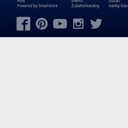
AGB
Events
Ducati
Powered by
Smartstore
Zubehörkatalog
Harley-Dav