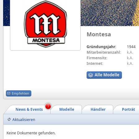
Montesa
Gründungsjahr:
1944
Mitarbeiteranzahl:
k.A.
Firmensitz:
k.A.
Internet:
k.A.
Alle Modelle
Empfehlen
1
News & Events
Modelle
Händler
Porträt
Aktualisieren
Keine Dokumente gefunden.