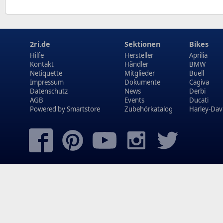
2ri.de
Sektionen
Bikes
Hilfe
Hersteller
Aprilia
Kontakt
Händler
BMW
Netiquette
Mitglieder
Buell
Impressum
Dokumente
Cagiva
Datenschutz
News
Derbi
AGB
Events
Ducati
Powered by
Smartstore
Zubehörkatalog
Harley-Dav