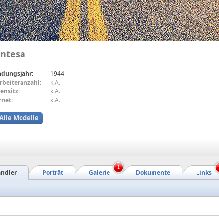
ntesa
ndungsjahr:
1944
rbeiteranzahl:
k.A.
ensitz:
k.A.
rnet:
k.A.
Alle Modelle
1
ndler
Porträt
Galerie
Dokumente
Links