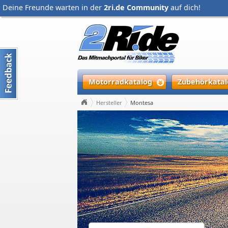
Deine Freunde warten in der
2ri.de Community
auf dich!
Motorradkatalog
Zubehörkatal
Hersteller
Montesa