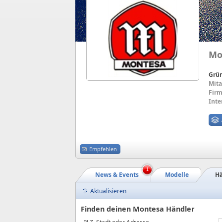
Mo
Grü
Mita
Firm
Inte
Empfehlen
1
News & Events
Modelle
Hä
Aktualisieren
Finden deinen Montesa Händler