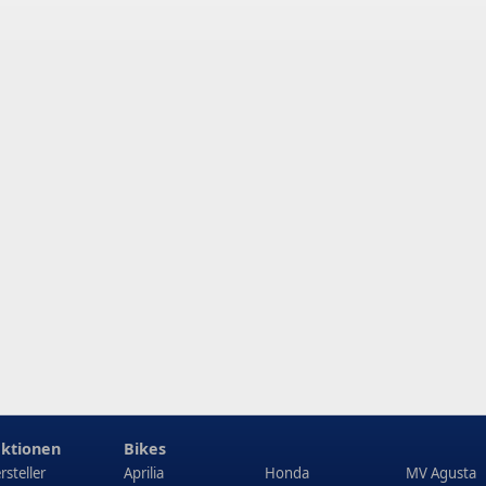
ktionen
Bikes
rsteller
Aprilia
Honda
MV Agusta