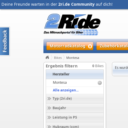
Deine Freunde warten in der
2ri.de Community
auf dich!
Motorradkatalog
Zubehörkatal
Bikes
Montesa
Ergebnis filtern
0
Bikes
Es wurd
Hersteller
Montesa
Alle anzeigen...
Typ (2ri.de)
Baujahr
Leistung in PS
Hubraum (ccm)