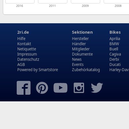
2016
2011
2009
2008
2ri.de
Sektionen
Bikes
Hilfe
Hersteller
Aprilia
Kontakt
Händler
BMW
Netiquette
Mitglieder
Buell
Impressum
Dokumente
Cagiva
Datenschutz
News
Derbi
AGB
Events
Ducati
Powered by
Smartstore
Zubehörkatalog
Harley-Dav