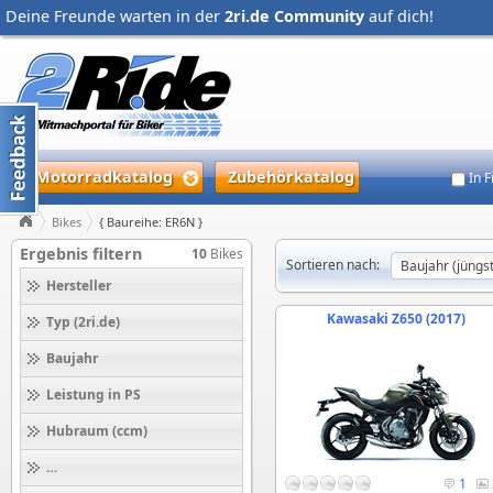
Deine Freunde warten in der
2ri.de Community
auf dich!
Motorradkatalog
Zubehörkatalog
In 
Bikes
{ Baureihe: ER6N }
Ergebnis filtern
10
Bikes
Sortieren nach:
Hersteller
Kawasaki Z650 (2017)
Typ (2ri.de)
Baujahr
Leistung in PS
Hubraum (ccm)
Höchstgeschwindigkeit (km/h)
1