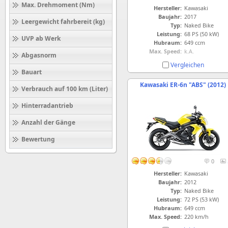
Max. Drehmoment (Nm)
Hersteller:
Kawasaki
Baujahr:
2017
Leergewicht fahrbereit (kg)
Typ:
Naked Bike
Leistung:
68 PS (50 kW)
UVP ab Werk
Hubraum:
649 ccm
Max. Speed:
k.A.
Abgasnorm
Vergleichen
Bauart
Kawasaki ER-6n "ABS" (2012)
Verbrauch auf 100 km (Liter)
Hinterradantrieb
Anzahl der Gänge
Bewertung
0
Hersteller:
Kawasaki
Baujahr:
2012
Typ:
Naked Bike
Leistung:
72 PS (53 kW)
Hubraum:
649 ccm
Max. Speed:
220 km/h