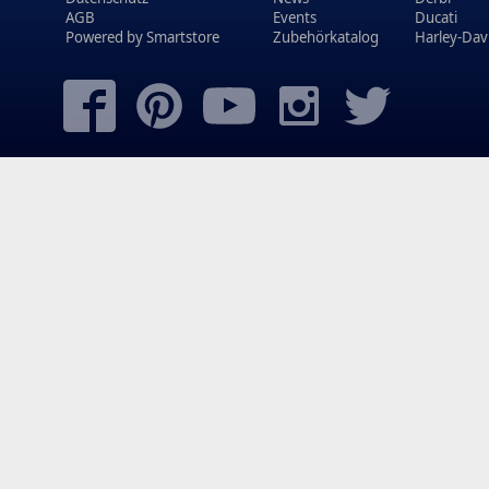
AGB
Events
Ducati
Powered by
Smartstore
Zubehörkatalog
Harley-Dav