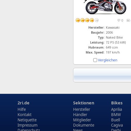
0
Hersteller:
Kawasaki
Baujahr:
2006
Typ:
Naked Bike
Leistung:
72 PS (53 kW)
Hubraum:
649 ccm
Max. Speed:
197 km/h
Vergleichen
2ri.de
Sektionen
Bikes
Hilfe
Hersteller
Aprilia
Kontakt
Händler
BMW
Netiquette
Mitglieder
Buell
Impressum
Dokumente
Cagiva
Datenschutz
News
Derbi