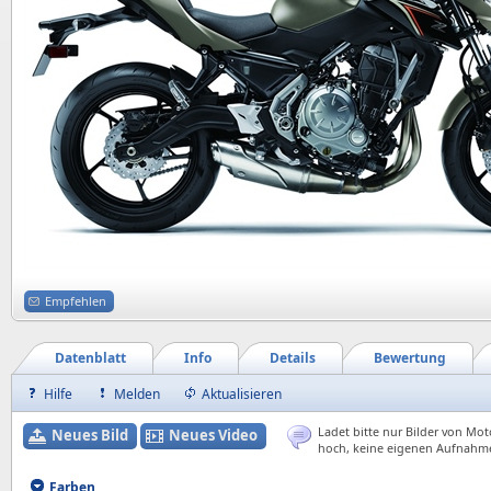
Empfehlen
Datenblatt
Info
Details
Bewertung
Hilfe
Melden
Aktualisieren
Ladet bitte nur Bilder von Mot
Neues Bild
Neues Video
hoch, keine eigenen Aufnahm
Farben