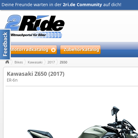
Deine Freunde warten in der
2ri.de Community
auf dich!
Motorradkatalog
Zubehörkatalog
Bikes
Kawasaki
2017
Z650
Kawasaki Z650 (2017)
ER-6n