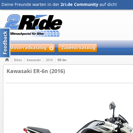
Deine Freunde warten in der
2ri.de Community
auf dich!
Motorradkatalog
Zubehörkatalog
Bikes
Kawasaki
2016
ER-6n
Kawasaki ER-6n (2016)