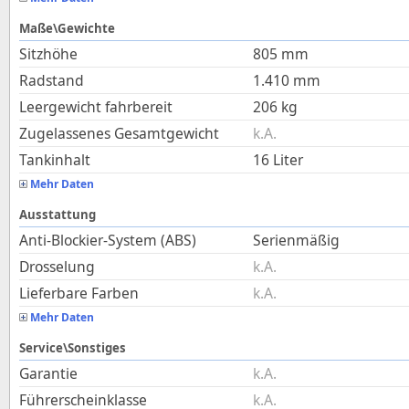
Maße\Gewichte
Sitzhöhe
805
mm
Radstand
1.410
mm
Leergewicht fahrbereit
206
kg
Zugelassenes Gesamtgewicht
k.A.
Tankinhalt
16
Liter
Mehr Daten
Ausstattung
Anti-Blockier-System (ABS)
Serienmäßig
Drosselung
k.A.
Lieferbare Farben
k.A.
Mehr Daten
Service\Sonstiges
Garantie
k.A.
Führerscheinklasse
k.A.