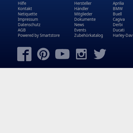
Hilfe
Hersteller
Aprilia
Kontakt
Händler
BMW
Netiquette
Mitglieder
Buell
Impressum
Dokumente
Cagiva
Datenschutz
News
Derbi
AGB
Events
Ducati
Powered by
Smartstore
Zubehörkatalog
Harley-Dav