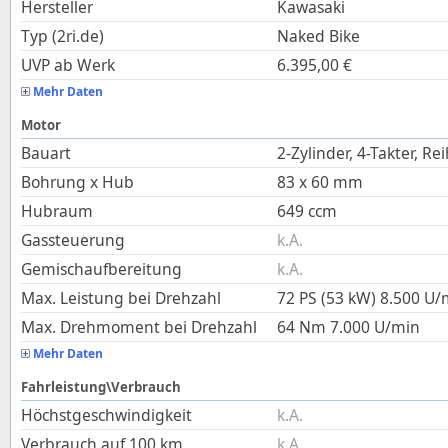
Hersteller
Kawasaki
Typ (2ri.de)
Naked Bike
UVP ab Werk
6.395,00
€
Mehr Daten
Motor
Bauart
2-Zylinder, 4-Takter, Re
Bohrung x Hub
83
x
60
mm
Hubraum
649
ccm
Gassteuerung
k.A.
Gemischaufbereitung
k.A.
Max. Leistung bei Drehzahl
72 PS (53 kW)
8.500
U/
Max. Drehmoment bei Drehzahl
64
Nm
7.000
U/min
Mehr Daten
Fahrleistung\Verbrauch
Höchstgeschwindigkeit
k.A.
Verbrauch auf 100 km
k.A.