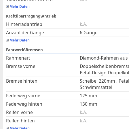
Mehr Daten
Kraftübertragung\Antrieb
Hinterradantrieb
k.A.
Anzahl der Gänge
6 Gänge
Mehr Daten
Fahrwerk\Bremsen
Rahmenart
Diamond-Rahmen aus h
Bremse vorne
Doppelscheibenbrems
Petal-Design Doppelko
Bremse hinten
Scheibe, 220mm , Petal
Schwimmsattel
Federweg vorne
125
mm
Federweg hinten
130
mm
Reifen vorne
k.A.
Reifen hinten
k.A.
Mehr Daten