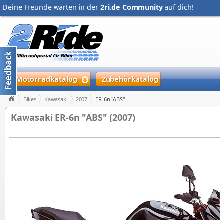
Deine Freunde warten in der
2ri.de Community
auf dich!
Motorradkatalog
Zubehörkatalog
Bikes
Kawasaki
2007
ER-6n "ABS"
Kawasaki ER-6n "ABS" (2007)