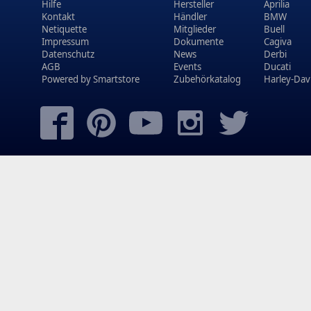
Hilfe
Hersteller
Aprilia
Kontakt
Händler
BMW
Netiquette
Mitglieder
Buell
Impressum
Dokumente
Cagiva
Datenschutz
News
Derbi
AGB
Events
Ducati
Powered by
Smartstore
Zubehörkatalog
Harley-Dav