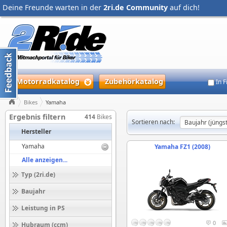
Deine Freunde warten in der
2ri.de Community
auf dich!
Motorradkatalog
Zubehörkatalog
In 
Bikes
Yamaha
Ergebnis filtern
414
Bikes
Sortieren nach:
Hersteller
Yamaha
Yamaha FZ1 (2008)
Alle anzeigen...
Typ (2ri.de)
Baujahr
Leistung in PS
0
Hubraum (ccm)