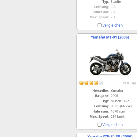
Typ:
Studie
Leistung:
k.A.
Hubraum:
k.A.
Max. Speed:
k.A.
Vergleichen
Yamaha MT-01 (2006)
0
Hersteller:
Yamaha
Baujahr:
2006
Typ:
Muscle Bike
Leistung:
90 PS (66 kW)
Hubraum:
1670 ccm
Max. Speed:
214 km/h
Vergleichen
Yamaha YZF-R1 SP (2006)