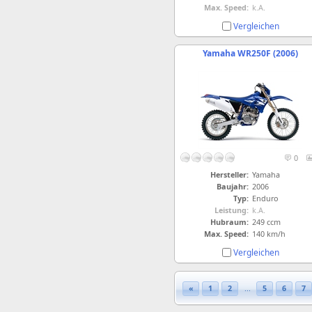
Max. Speed:
k.A.
Vergleichen
Yamaha WR250F (2006)
0
Hersteller:
Yamaha
Baujahr:
2006
Typ:
Enduro
Leistung:
k.A.
Hubraum:
249 ccm
Max. Speed:
140 km/h
Vergleichen
«
1
2
...
5
6
7