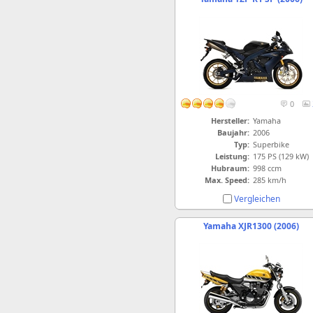
0
Hersteller:
Yamaha
Baujahr:
2006
Typ:
Superbike
Leistung:
175 PS (129 kW)
Hubraum:
998 ccm
Max. Speed:
285 km/h
Vergleichen
Yamaha XJR1300 (2006)