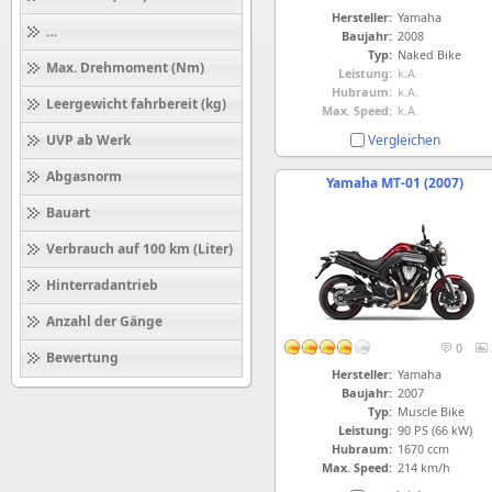
Hersteller:
Yamaha
Höchstgeschwindigkeit (km/h)
Baujahr:
2008
Typ:
Naked Bike
Max. Drehmoment (Nm)
Leistung:
k.A.
Hubraum:
k.A.
Leergewicht fahrbereit (kg)
Max. Speed:
k.A.
Vergleichen
UVP ab Werk
Abgasnorm
Yamaha MT-01 (2007)
Bauart
Verbrauch auf 100 km (Liter)
Hinterradantrieb
Anzahl der Gänge
0
Bewertung
Hersteller:
Yamaha
Baujahr:
2007
Typ:
Muscle Bike
Leistung:
90 PS (66 kW)
Hubraum:
1670 ccm
Max. Speed:
214 km/h