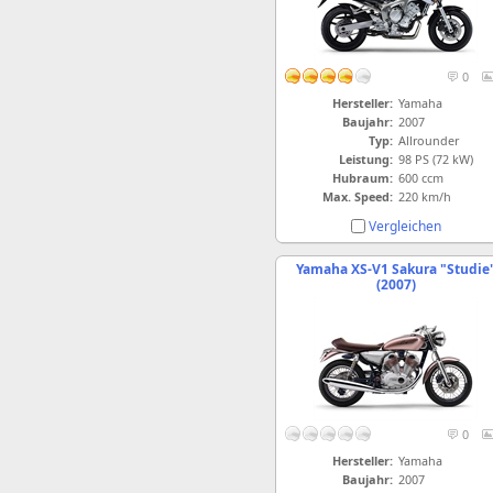
0
Hersteller:
Yamaha
Baujahr:
2007
Typ:
Allrounder
Leistung:
98 PS (72 kW)
Hubraum:
600 ccm
Max. Speed:
220 km/h
Vergleichen
Yamaha XS-V1 Sakura "Studie
(2007)
0
Hersteller:
Yamaha
Baujahr:
2007