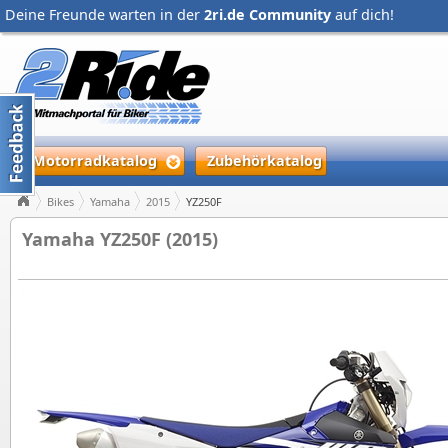
Deine Freunde warten in der
2ri.de Community
auf dich!
Motorradkatalog
Zubehörkatalog
Bikes
Yamaha
2015
YZ250F
Yamaha YZ250F (2015)