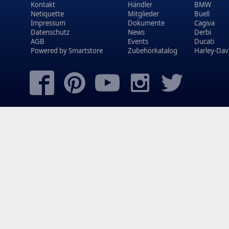
Kontakt
Händler
BMW
Netiquette
Mitglieder
Buell
Impressum
Dokumente
Cagiva
Datenschutz
News
Derbi
AGB
Events
Ducati
Powered by
Smartstore
Zubehörkatalog
Harley-Dav