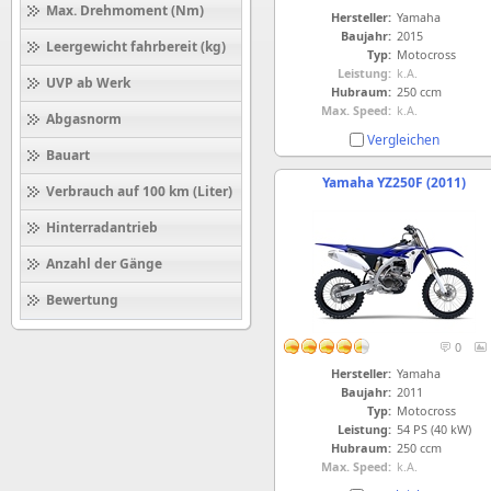
Max. Drehmoment (Nm)
Hersteller:
Yamaha
Baujahr:
2015
Leergewicht fahrbereit (kg)
Typ:
Motocross
Leistung:
k.A.
UVP ab Werk
Hubraum:
250 ccm
Max. Speed:
k.A.
Abgasnorm
Vergleichen
Bauart
Yamaha YZ250F (2011)
Verbrauch auf 100 km (Liter)
Hinterradantrieb
Anzahl der Gänge
Bewertung
0
Hersteller:
Yamaha
Baujahr:
2011
Typ:
Motocross
Leistung:
54 PS (40 kW)
Hubraum:
250 ccm
Max. Speed:
k.A.