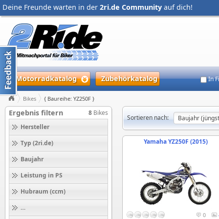
Deine Freunde warten in der
2ri.de Community
auf dich!
Motorradkatalog
Zubehörkatalog
In 
Bikes
{ Baureihe: YZ250F }
Ergebnis filtern
8
Bikes
Sortieren nach:
Hersteller
Yamaha YZ250F (2015)
Typ (2ri.de)
Baujahr
Leistung in PS
Hubraum (ccm)
Höchstgeschwindigkeit (km/h)
0