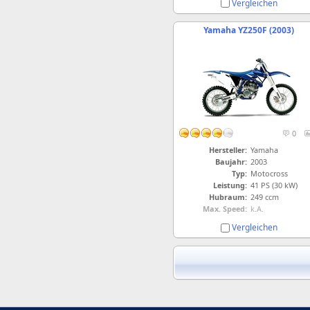
Vergleichen
Yamaha YZ250F (2003)
0
Hersteller:
Yamaha
Baujahr:
2003
Typ:
Motocross
Leistung:
41 PS (30 kW)
Hubraum:
249 ccm
Max. Speed:
k.A.
Vergleichen