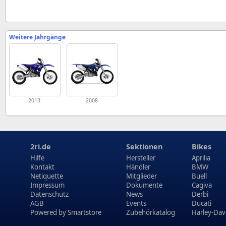
Weitere Jahrgänge
2013
2008
2ri.de
Sektionen
Bikes
Hilfe
Hersteller
Aprilia
Kontakt
Händler
BMW
Netiquette
Mitglieder
Buell
Impressum
Dokumente
Cagiva
Datenschutz
News
Derbi
AGB
Events
Ducati
Powered by
Smartstore
Zubehörkatalog
Harley-Dav