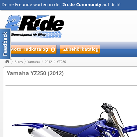
Deine Freunde warten in der
2ri.de Community
auf dich!
Motorradkatalog
Zubehörkatalog
Bikes
Yamaha
2012
YZ250
Yamaha YZ250 (2012)