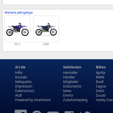
Weitere Jahrgänge
2013
2008
2ri.de
Sektionen
Bikes
Hilfe
Hersteller
Aprilia
Kontakt
Händler
BMW
Netiquette
Mitglieder
Buell
Impressum
Dokumente
Cagiva
Datenschutz
News
Derbi
AGB
Events
Ducati
Powered by
Smartstore
Zubehörkatalog
Harley-Dav