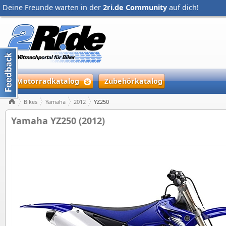
Deine Freunde warten in der
2ri.de Community
auf dich!
Motorradkatalog
Zubehörkatalog
Bikes
Yamaha
2012
YZ250
Yamaha YZ250 (2012)