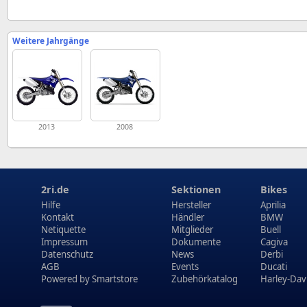
Weitere Jahrgänge
2013
2008
2ri.de
Sektionen
Bikes
Hilfe
Hersteller
Aprilia
Kontakt
Händler
BMW
Netiquette
Mitglieder
Buell
Impressum
Dokumente
Cagiva
Datenschutz
News
Derbi
AGB
Events
Ducati
Powered by
Smartstore
Zubehörkatalog
Harley-Dav