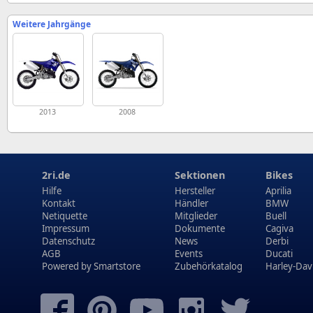
Weitere Jahrgänge
2013
2008
2ri.de
Sektionen
Bikes
Hilfe
Hersteller
Aprilia
Kontakt
Händler
BMW
Netiquette
Mitglieder
Buell
Impressum
Dokumente
Cagiva
Datenschutz
News
Derbi
AGB
Events
Ducati
Powered by
Smartstore
Zubehörkatalog
Harley-Dav