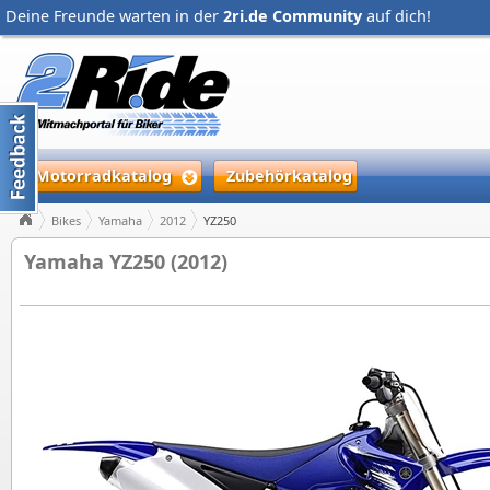
Deine Freunde warten in der
2ri.de Community
auf dich!
Motorradkatalog
Zubehörkatalog
Bikes
Yamaha
2012
YZ250
Yamaha YZ250 (2012)