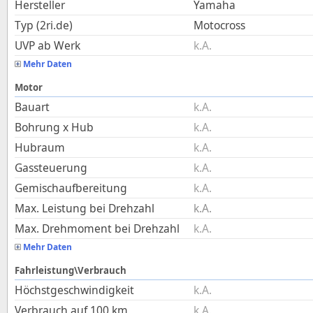
Hersteller
Yamaha
Typ (2ri.de)
Motocross
UVP ab Werk
k.A.
Mehr Daten
Motor
Bauart
k.A.
Bohrung x Hub
k.A.
Hubraum
k.A.
Gassteuerung
k.A.
Gemischaufbereitung
k.A.
Max. Leistung bei Drehzahl
k.A.
Max. Drehmoment bei Drehzahl
k.A.
Mehr Daten
Fahrleistung\Verbrauch
Höchstgeschwindigkeit
k.A.
Verbrauch auf 100 km
k.A.