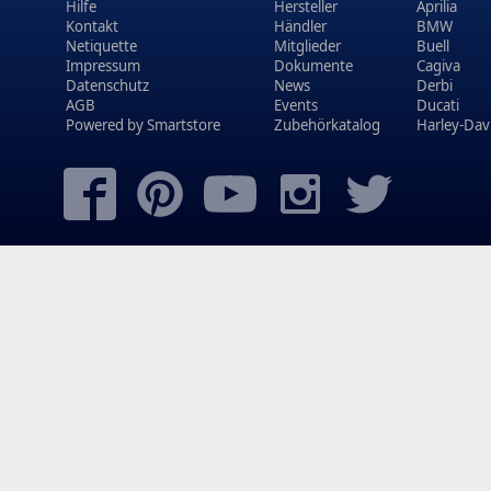
Hilfe
Hersteller
Aprilia
Kontakt
Händler
BMW
Netiquette
Mitglieder
Buell
Impressum
Dokumente
Cagiva
Datenschutz
News
Derbi
AGB
Events
Ducati
Powered by
Smartstore
Zubehörkatalog
Harley-Dav