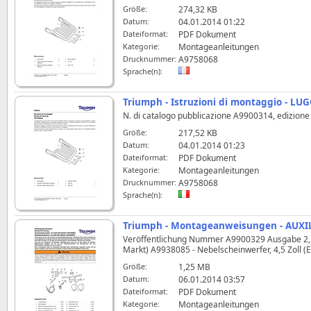
Größe:
274,32 KB
Datum:
04.01.2014 01:22
Dateiformat:
PDF Dokument
Kategorie:
Montageanleitungen
Drucknummer:
A9758068
Sprache(n):
Triumph - Istruzioni di montaggio - 
N. di catalogo pubblicazione A9900314, edizione 
Größe:
217,52 KB
Datum:
04.01.2014 01:23
Dateiformat:
PDF Dokument
Kategorie:
Montageanleitungen
Drucknummer:
A9758068
Sprache(n):
Triumph - Montageanweisungen - AUXIL
Veröffentlichung Nummer A9900329 Ausgabe 2, AD
Markt) A9938085 - Nebelscheinwerfer, 4,5 Zoll 
Größe:
1,25 MB
Datum:
06.01.2014 03:57
Dateiformat:
PDF Dokument
Kategorie:
Montageanleitungen