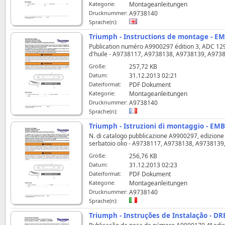
Kategorie:
Montageanleitungen
Drucknummer:
A9738140
Sprache(n):
Triumph - Instructions de montage - E
Publication numéro A9900297 édition 3, ADC 12961 
d'huile - A9738117, A9738138, A9738139, A973
Größe:
257,72 KB
Datum:
31.12.2013 02:21
Dateiformat:
PDF Dokument
Kategorie:
Montageanleitungen
Drucknummer:
A9738140
Sprache(n):
Triumph - Istruzioni di montaggio - EM
N. di catalogo pubblicazione A9900297, edizione 3,
serbatoio olio - A9738117, A9738138, A973813
Größe:
256,76 KB
Datum:
31.12.2013 02:23
Dateiformat:
PDF Dokument
Kategorie:
Montageanleitungen
Drucknummer:
A9738140
Sprache(n):
Triumph - Instruções de Instalação - D