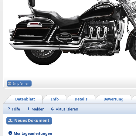
Empfehlen
Datenblatt
Info
Details
Bewertung
Hilfe
Melden
Aktualisieren
Neues Dokument
Montageanleitungen