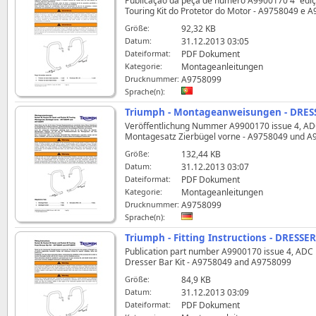
Publicação da peça de número A9900170 4ª edição,
Touring Kit do Protetor do Motor - A9758049 e 
Größe:
92,32 KB
Datum:
31.12.2013 03:05
Dateiformat:
PDF Dokument
Kategorie:
Montageanleitungen
Drucknummer:
A9758099
Sprache(n):
Triumph - Montageanweisungen - DRESS
Veröffentlichung Nummer A9900170 issue 4, ADC 1
Montagesatz Zierbügel vorne - A9758049 und 
Größe:
132,44 KB
Datum:
31.12.2013 03:07
Dateiformat:
PDF Dokument
Kategorie:
Montageanleitungen
Drucknummer:
A9758099
Sprache(n):
Triumph - Fitting Instructions - DRESSE
Publication part number A9900170 issue 4, ADC 129
Dresser Bar Kit - A9758049 and A9758099
Größe:
84,9 KB
Datum:
31.12.2013 03:09
Dateiformat:
PDF Dokument