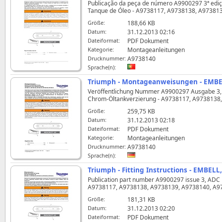
Publicação da peça de número A9900297 3ª ediçã
Tanque de Óleo - A9738117, A9738138, A97381
Größe:
188,66 KB
Datum:
31.12.2013 02:16
Dateiformat:
PDF Dokument
Kategorie:
Montageanleitungen
Drucknummer:
A9738140
Sprache(n):
Triumph - Montageanweisungen - EMBEL
Veröffentlichung Nummer A9900297 Ausgabe 3, A
Chrom-Öltankverzierung - A9738117, A9738138
Größe:
259,75 KB
Datum:
31.12.2013 02:18
Dateiformat:
PDF Dokument
Kategorie:
Montageanleitungen
Drucknummer:
A9738140
Sprache(n):
Triumph - Fitting Instructions - EMBEL
Publication part number A9900297 issue 3, ADC 129
A9738117, A9738138, A9738139, A9738140, A9
Größe:
181,31 KB
Datum:
31.12.2013 02:20
Dateiformat:
PDF Dokument