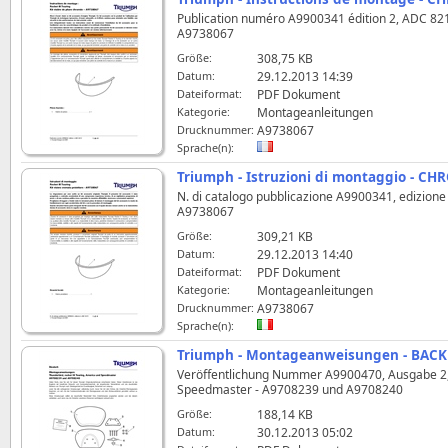
Publication numéro A9900341 édition 2, ADC 8219 
A9738067
Größe:
308,75 KB
Datum:
29.12.2013 14:39
Dateiformat:
PDF Dokument
Kategorie:
Montageanleitungen
Drucknummer:
A9738067
Sprache(n):
Triumph - Istruzioni di montaggio - 
N. di catalogo pubblicazione A9900341, edizione 2
A9738067
Größe:
309,21 KB
Datum:
29.12.2013 14:40
Dateiformat:
PDF Dokument
Kategorie:
Montageanleitungen
Drucknummer:
A9738067
Sprache(n):
Triumph - Montageanweisungen - BACKR
Veröffentlichung Nummer A9900470, Ausgabe 2, 
Speedmaster - A9708239 und A9708240
Größe:
188,14 KB
Datum:
30.12.2013 05:02