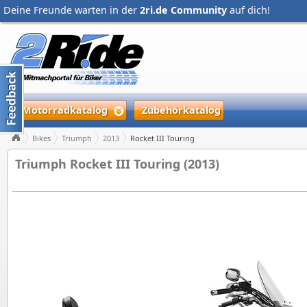
Deine Freunde warten in der
2ri.de Community
auf dich!
Motorradkatalog
Zubehörkatalog
Bikes
Triumph
2013
Rocket III Touring
Triumph Rocket III Touring (2013)