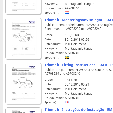
Kategorie:
Montageanleitungen
Drucknummer:
A9708240
Sprache(n):
Triumph - Monteringsanvisningar - BAC
Publikationens artikelnummer: A9900470, utgåva
Speedmaster - A9708239 och A9708240
Größe:
185,15 KB
Datum:
30.12.2013 05:26
Dateiformat:
PDF Dokument
Kategorie:
Montageanleitungen
Drucknummer:
A9708240
Sprache(n):
Triumph - Fitting Instructions - BACKRE
Publication part number A9900470 issue 2, ADC 1
A9708239 and A9708240
Größe:
184,6 KB
Datum:
30.12.2013 05:29
Dateiformat:
PDF Dokument
Kategorie:
Montageanleitungen
Drucknummer:
A9708240
Sprache(n):
Triumph - Instruções de Instalação - E