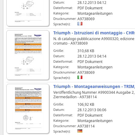
Datum:
28.12.2013 04:12
Dateiformat:
PDF Dokument
Kategorie:
Montageanleitungen
Drucknummer:
A9738069
Sprache(n):
Triumph - Istruzioni di montaggio - 
N. di catalogo pubblicazione A9900320, edizione 
cromato - A9738069
Größe:
310,68 KB
Datum:
28.12.2013 04:14
Dateiformat:
PDF Dokument
Kategorie:
Montageanleitungen
Drucknummer:
A9738069
Sprache(n):
Triumph - Montageanweisungen - TRIM, 
Veröffentlichung Nummer A9900344 Ausgabe 2, A
Ziermedaillon - A9738114
Größe:
106,92 KB
Datum:
28.12.2013 06:06
Dateiformat:
PDF Dokument
Kategorie:
Montageanleitungen
Drucknummer:
A9738114
Sprache(n):