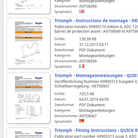
Kategorie:
Montageanleitungen
Drucknummer:
A9758099
Sprache(n):
Triumph - Instructions de montage - D
Publication numéro A9900170 édition 4, ADC 12961 
barres de protection avant - A9758049 et A975
Größe:
130,99 KB
Datum:
31.12.2013 03:11
Dateiformat:
PDF Dokument
Kategorie:
Montageanleitungen
Drucknummer:
A9758099
Sprache(n):
Triumph - Montageanweisungen - QUICK
Veröffentlichung Nummer A9900313 Ausgabe 3, A
Schnellverriegelung - A9758067
Größe:
720,5 KB
Datum:
04.01.2014 00:59
Dateiformat:
PDF Dokument
Kategorie:
Montageanleitungen
Drucknummer:
A9758067
Sprache(n):
Triumph - Fitting Instructions - QUICK 
Publication part number A9900313 issue 3, ADC 837