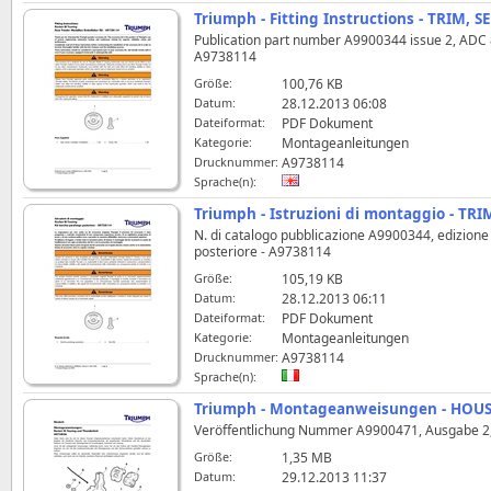
Triumph - Fitting Instructions - TRIM, S
Publication part number A9900344 issue 2, ADC 838
A9738114
Größe:
100,76 KB
Datum:
28.12.2013 06:08
Dateiformat:
PDF Dokument
Kategorie:
Montageanleitungen
Drucknummer:
A9738114
Sprache(n):
Triumph - Istruzioni di montaggio - TRI
N. di catalogo pubblicazione A9900344, edizione 2
posteriore - A9738114
Größe:
105,19 KB
Datum:
28.12.2013 06:11
Dateiformat:
PDF Dokument
Kategorie:
Montageanleitungen
Drucknummer:
A9738114
Sprache(n):
Triumph - Montageanweisungen - HOUS
Veröffentlichung Nummer A9900471, Ausgabe 2,
Größe:
1,35 MB
Datum:
29.12.2013 11:37