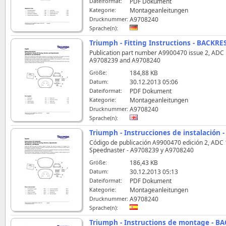
Dateiformat:
PDF Dokument
Kategorie:
Montageanleitungen
Drucknummer:
A9708240
Sprache(n):
Triumph - Fitting Instructions - BACKRE
Publication part number A9900470 issue 2, ADC 1
A9708239 and A9708240
Größe:
184,88 KB
Datum:
30.12.2013 05:06
Dateiformat:
PDF Dokument
Kategorie:
Montageanleitungen
Drucknummer:
A9708240
Sprache(n):
Triumph - Instrucciones de instalación
Código de publicación A9900470 edición 2, ADC 10
Speednaster - A9708239 y A9708240
Größe:
186,43 KB
Datum:
30.12.2013 05:13
Dateiformat:
PDF Dokument
Kategorie:
Montageanleitungen
Drucknummer:
A9708240
Sprache(n):
Triumph - Instructions de montage - B