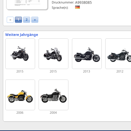
Drucknummer:
A9938085
Sprache(n):
«
1
2
»
Weitere Jahrgänge
2015
2015
2013
2012
2006
2004