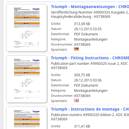
Triumph - Montageanweisungen - CHR
Veröffentlichung Nummer A9900320 Ausgabe 2, 
Hauptzylinderabdeckung - A9738069
Größe:
313,38 KB
Datum:
28.12.2013 03:35
Dateiformat:
PDF Dokument
Kategorie:
Montageanleitungen
Drucknummer:
A9738069
Sprache(n):
Triumph - Fitting Instructions - CHR
Publication part number A9900320 issue 2, ADC 83
A9738069
Größe:
309,75 KB
Datum:
28.12.2013 03:36
Dateiformat:
PDF Dokument
Kategorie:
Montageanleitungen
Drucknummer:
A9738069
Sprache(n):
Triumph - Instructions de montage -
Publication numéro A9900320 édition 2, ADC 8380 
A9738069
Größe:
311,41 KB