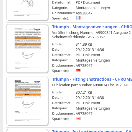
Dateiformat:
PDF Dokument
Kategorie:
Montageanleitungen
Drucknummer:
A9938047
Sprache(n):
Triumph - Montageanweisungen - CHR
Veröffentlichung Nummer A9900341 Ausgabe 2, 
Scheinwerferblende - A9738067
Größe:
311,89 KB
Datum:
29.12.2013 14:36
Dateiformat:
PDF Dokument
Kategorie:
Montageanleitungen
Drucknummer:
A9738067
Sprache(n):
Triumph - Fitting Instructions - CHRO
Publication part number A9900341 issue 2, ADC 82
Größe:
307,21 KB
Datum:
29.12.2013 14:38
Dateiformat:
PDF Dokument
Kategorie:
Montageanleitungen
Drucknummer:
A9738067
Sprache(n):
Triumph - Instructions de montage - 