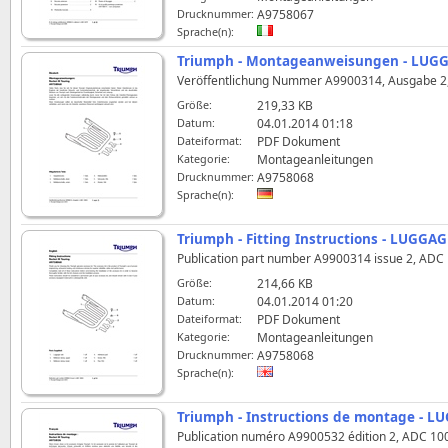
Drucknummer:
A9758067
Sprache(n):
Triumph - Montageanweisungen - LUG
Veröffentlichung Nummer A9900314, Ausgabe 2,
Größe:
219,33 KB
Datum:
04.01.2014 01:18
Dateiformat:
PDF Dokument
Kategorie:
Montageanleitungen
Drucknummer:
A9758068
Sprache(n):
Triumph - Fitting Instructions - LUGG
Publication part number A9900314 issue 2, ADC 10
Größe:
214,66 KB
Datum:
04.01.2014 01:20
Dateiformat:
PDF Dokument
Kategorie:
Montageanleitungen
Drucknummer:
A9758068
Sprache(n):
Triumph - Instructions de montage - 
Publication numéro A9900532 édition 2, ADC 1003