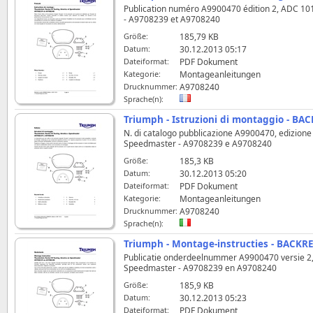
Publication numéro A9900470 édition 2, ADC 1012
- A9708239 et A9708240
Größe:
185,79 KB
Datum:
30.12.2013 05:17
Dateiformat:
PDF Dokument
Kategorie:
Montageanleitungen
Drucknummer:
A9708240
Sprache(n):
Triumph - Istruzioni di montaggio - BA
N. di catalogo pubblicazione A9900470, edizione 
Speedmaster - A9708239 e A9708240
Größe:
185,3 KB
Datum:
30.12.2013 05:20
Dateiformat:
PDF Dokument
Kategorie:
Montageanleitungen
Drucknummer:
A9708240
Sprache(n):
Triumph - Montage-instructies - BACKRE
Publicatie onderdeelnummer A9900470 versie 2, 
Speedmaster - A9708239 en A9708240
Größe:
185,9 KB
Datum:
30.12.2013 05:23
Dateiformat:
PDF Dokument