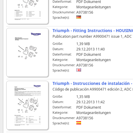
Dateiformat:
PDF Dokument
Kategorie:
Montageanleitungen
Drucknummer:
A9738156
Sprache(n):
Triumph - Fitting Instructions - HOUS
Publication part number A9900471 issue 1, ADC 74
Größe:
1,39 MB
Datum:
29.12.2013 11:40
Dateiformat:
PDF Dokument
Kategorie:
Montageanleitungen
Drucknummer:
A9738156
Sprache(n):
Triumph - Instrucciones de instalació
Código de publicación A9900471 edición 2, ADC 8
Größe:
1,35 MB
Datum:
29.12.2013 11:42
Dateiformat:
PDF Dokument
Kategorie:
Montageanleitungen
Drucknummer:
A9738156
Sprache(n):