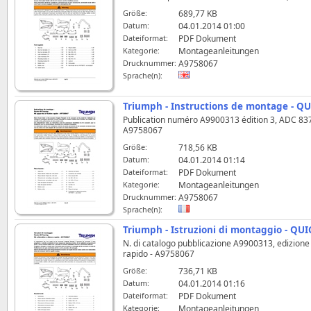
Größe:
689,77 KB
Datum:
04.01.2014 01:00
Dateiformat:
PDF Dokument
Kategorie:
Montageanleitungen
Drucknummer:
A9758067
Sprache(n):
Triumph - Instructions de montage - QU
Publication numéro A9900313 édition 3, ADC 8379 -
A9758067
Größe:
718,56 KB
Datum:
04.01.2014 01:14
Dateiformat:
PDF Dokument
Kategorie:
Montageanleitungen
Drucknummer:
A9758067
Sprache(n):
Triumph - Istruzioni di montaggio - QU
N. di catalogo pubblicazione A9900313, edizione 3
rapido - A9758067
Größe:
736,71 KB
Datum:
04.01.2014 01:16
Dateiformat:
PDF Dokument
Kategorie:
Montageanleitungen