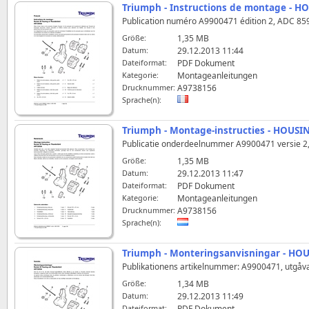
Triumph - Instructions de montage - 
Publication numéro A9900471 édition 2, ADC 8598
Größe:
1,35 MB
Datum:
29.12.2013 11:44
Dateiformat:
PDF Dokument
Kategorie:
Montageanleitungen
Drucknummer:
A9738156
Sprache(n):
Triumph - Montage-instructies - HOUS
Publicatie onderdeelnummer A9900471 versie 2, 
Größe:
1,35 MB
Datum:
29.12.2013 11:47
Dateiformat:
PDF Dokument
Kategorie:
Montageanleitungen
Drucknummer:
A9738156
Sprache(n):
Triumph - Monteringsanvisningar - HO
Publikationens artikelnummer: A9900471, utgåva
Größe:
1,34 MB
Datum:
29.12.2013 11:49
Dateiformat:
PDF Dokument