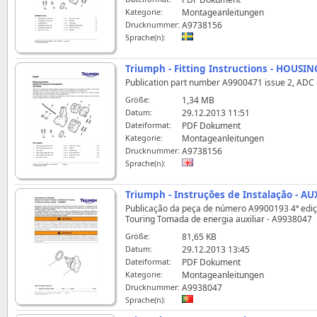
Kategorie:
Montageanleitungen
Drucknummer:
A9738156
Sprache(n):
Triumph - Fitting Instructions - HOUS
Publication part number A9900471 issue 2, ADC 85
Größe:
1,34 MB
Datum:
29.12.2013 11:51
Dateiformat:
PDF Dokument
Kategorie:
Montageanleitungen
Drucknummer:
A9738156
Sprache(n):
Triumph - Instruções de Instalação - 
Publicação da peça de número A9900193 4ª edição 
Touring Tomada de energia auxiliar - A9938047
Größe:
81,65 KB
Datum:
29.12.2013 13:45
Dateiformat:
PDF Dokument
Kategorie:
Montageanleitungen
Drucknummer:
A9938047
Sprache(n):