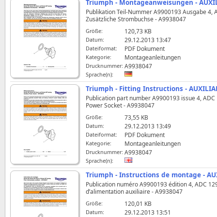
Triumph - Montageanweisungen - AUXI
Publikation Teil-Nummer A9900193 Ausgabe 4, AD
Zusätzliche Strombuchse - A9938047
Größe:
120,73 KB
Datum:
29.12.2013 13:47
Dateiformat:
PDF Dokument
Kategorie:
Montageanleitungen
Drucknummer:
A9938047
Sprache(n):
Triumph - Fitting Instructions - AUXI
Publication part number A9900193 issue 4, ADC 1296
Power Socket - A9938047
Größe:
73,55 KB
Datum:
29.12.2013 13:49
Dateiformat:
PDF Dokument
Kategorie:
Montageanleitungen
Drucknummer:
A9938047
Sprache(n):
Triumph - Instructions de montage - 
Publication numéro A9900193 édition 4, ADC 12961 
d’alimentation auxiliaire - A9938047
Größe:
120,01 KB
Datum:
29.12.2013 13:51