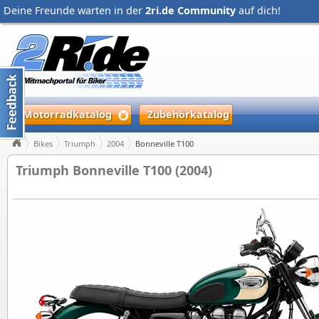
Deine Freunde warten in der
2ri.de Community
auf dich!
Motorradkatalog
Zubehörkatalog
Bikes
Triumph
2004
Bonneville T100
Triumph Bonneville T100 (2004)