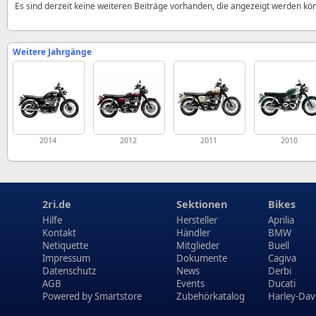
Es sind derzeit keine weiteren Beiträge vorhanden, die angezeigt werden kö
Weitere Jahrgänge
2014
2012
2011
2010
2ri.de
Sektionen
Bikes
Hilfe
Hersteller
Aprilia
Kontakt
Händler
BMW
Netiquette
Mitglieder
Buell
Impressum
Dokumente
Cagiva
Datenschutz
News
Derbi
AGB
Events
Ducati
Powered by
Smartstore
Zubehörkatalog
Harley-Dav