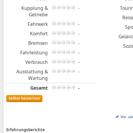
Kupplung &
-
Touri
Getriebe
Reis
Fahrwerk
-
Spo
Komfort
-
Gelän
Bremsen
-
Sozi
Fahrleistung
-
Verbrauch
-
Ausstattung &
-
Wartung
Gesamt
-
Selbst bewerten
Vor- un
Erfahrungsberichte