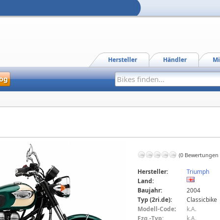
Hersteller
Händler
Mi
og
(0 Bewertungen
Hersteller:
Triumph
Land:
Baujahr:
2004
Typ (2ri.de):
Classicbike
Modell-Code
:
k.A.
Fzg.-Typ:
k.A.