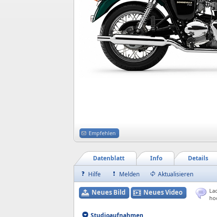
Empfehlen
Datenblatt
Info
Details
Hilfe
Melden
Aktualisieren
Lad
Neues Bild
Neues Video
ho
Studioaufnahmen