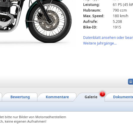
Leistung:
61 PS (45 k
Hubraum:
790 ccm
Max. Speed:
180 km/h
Aufrufe:
5.208
Bike-ID:
1915
Datenblatt ansehen oder bearb
Weitere Jahrgänge...
3
Bewertung
Kommentare
Galerie
Dokument
et bitte nur Bilder von Motorradherstellern
ch, keine eigenen Aufnahmen!