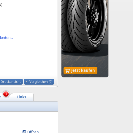
W)
eiten...
Jetzt kaufen
Druckansicht
Vergleichen (
0
)
4
e
Links
Öffnen