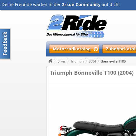
Deine Freunde warten in der
2ri.de Community
auf dich!
Motorradkatalog
Zubehörkatal
Bikes
Triumph
2004
Bonneville T100
Triumph Bonneville T100 (2004)