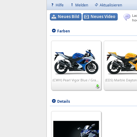
Hilfe
Melden
Aktualisieren
Lad
Neues Bild
Neues Video
ho
Farben
(CWH) Pearl Vigor Blue / Grass Splash White
Details