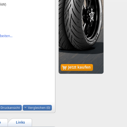
 kW)
eiten...
Jetzt kaufen
Druckansicht
Vergleichen (
0
)
e
Links