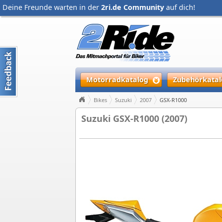
Deine Freunde warten in der
2ri.de Community
auf dich!
Motorradkatalog
Zubehörkatal
Bikes
Suzuki
2007
GSX-R1000
Suzuki GSX-R1000 (2007)