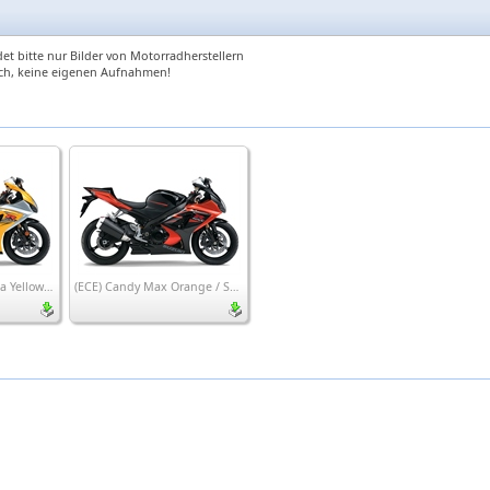
et bitte nur Bilder von Motorradherstellern
ch, keine eigenen Aufnahmen!
(EDS) Marble Daytona Yellow / Metallic Silber Mistic
(ECE) Candy Max Orange / Solid Black