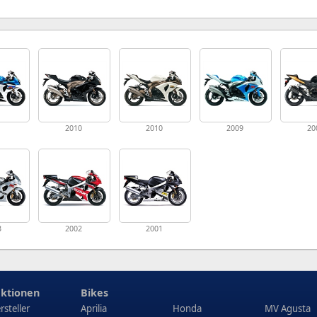
1
2010
2010
2009
20
3
2002
2001
ktionen
Bikes
rsteller
Aprilia
Honda
MV Agusta