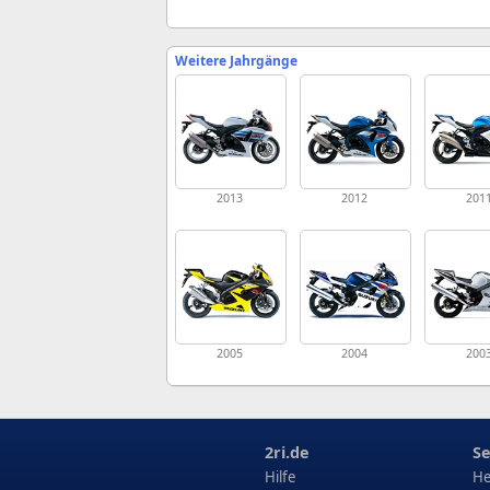
Weitere Jahrgänge
2013
2012
201
2005
2004
200
2ri.de
Se
Hilfe
He