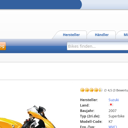
Hersteller
Händler
Mi
og
∅ 4,5 (3 Bewert
Hersteller:
Suzuki
Land:
Baujahr:
2007
Typ (2ri.de):
Superbike
Modell-Code:
K7
Fzg.-Typ:
WVCL