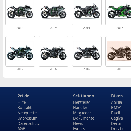
2019
2019
2019
2018
2017
2016
2016
2015
2ri.de
Sektionen
Bikes
Hilfe
Hersteller
Aprilia
Kontakt
Händler
BMW
Netiquette
Mitglieder
Buell
Impressum
Dokumente
Cagiva
Datenschutz
News
Derbi
AGB
Events
Ducati